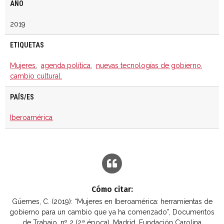
AÑO
2019
ETIQUETAS
Mujeres
,
agenda política
,
nuevas tecnologías de gobierno
,
cambio cultural.
PAÍS/ES
Iberoamérica
Cómo citar:
Güemes, C. (2019): “Mujeres en Iberoamérica: herramientas de
gobierno para un cambio que ya ha comenzado”, Documentos
de Trabajo, nº 2 (2ª época), Madrid, Fundación Carolina