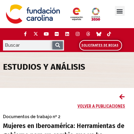
Saltar
al
contenido
La Fundación
Estudios y análisis
Cooperación y Liderazg
Red Carolina
SOLICITANTES DE BECAS
ESTUDIOS Y ANÁLISIS
Mujeres en Iberoamérica: Herramientas
VOLVER A PUBLICACIONES
Documentos de trabajo
nº 2
Mujeres en Iberoamérica: Herramientas de