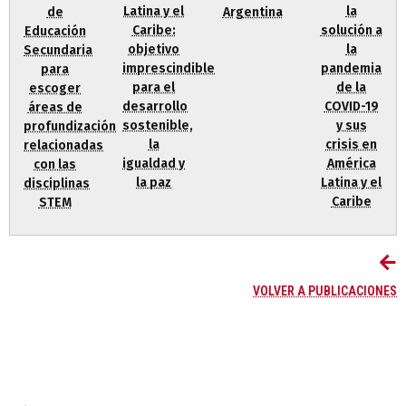
la
Latina y el
de
Argentina
solución a
Caribe:
Educación
la
objetivo
Secundaria
pandemia
imprescindible
para
de la
para el
escoger
COVID-19
desarrollo
áreas de
y sus
sostenible,
profundización
crisis en
la
relacionadas
América
igualdad y
con las
Latina y el
la paz
disciplinas
Caribe
STEM
VOLVER A PUBLICACIONES