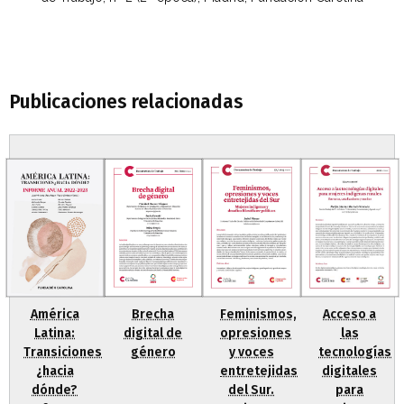
Publicaciones relacionadas
Brecha
Acceso a
Feminismos,
América
digital de
las
opresiones
Latina:
género
tecnologías
y voces
Transiciones
digitales
entretejidas
¿hacia
para
del Sur.
dónde?