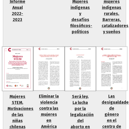
mujeres
Mujeres
Informe
indígenas
indígenas
Anual
rurales.
y
2022-
Barreras,
desafíos
2023
catalizadores
filosóficos-
y sueños
políticos
Las
Eliminar la
Mujeres
Será ley.
desigualdade
violencia
STEM.
La lucha
de
contra las
Motivaciones
por la
género
mujeres
de las
legalización
en el
en
niñas
del
centro de
América
chilenas
aborto en