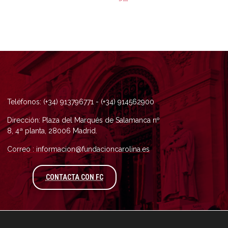
Teléfonos: (+34) 913796771 - (+34) 914562900
Dirección: Plaza del Marqués de Salamanca nº
8, 4ª planta, 28006 Madrid.
Correo : informacion@fundacioncarolina.es
A TRAVÉS DEL FORMULARIO DE CONTAC
CONTACTA CON FC