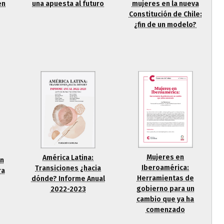
en
una apuesta al futuro
mujeres en la nueva
Constitución de Chile:
¿fin de un modelo?
Mujeres en
América Latina:
un
Iberoamérica:
Transiciones ¿hacia
ra
Herramientas de
dónde? Informe Anual
gobierno para un
2022-2023
cambio que ya ha
comenzado