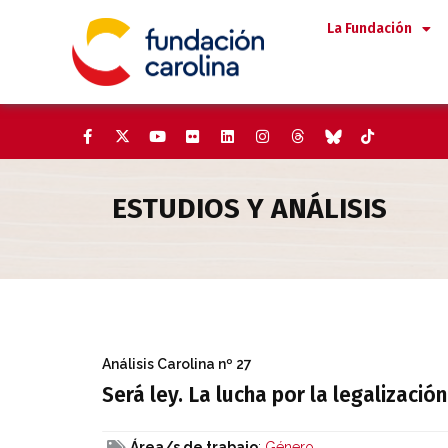
Saltar
La Fundación
al
contenido
ESTUDIOS Y ANÁLISIS
Será ley. La lucha por la legal
Análisis Carolina
nº 27
Será ley. La lucha por la legalizació
Área/s de trabajo
:
Género