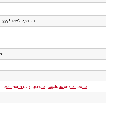
/10.33960/AC_27.2020
ina
,
poder normativo
,
género
,
legalización del aborto