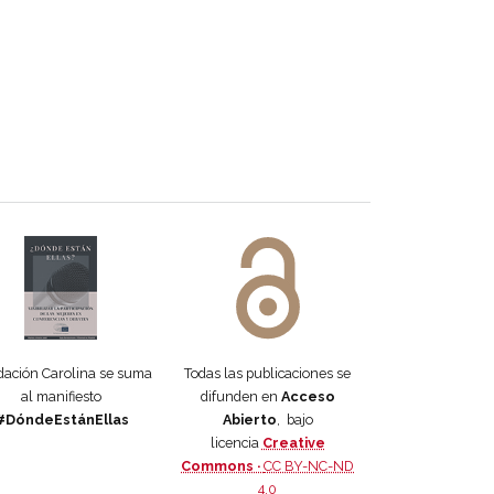
 DORA
ifiesto #DóndeEstánEllas
Manifiesto #DóndeEstánEllas
ación Carolina se suma
Todas las publicaciones se
al manifiesto
difunden en
Acceso
#DóndeEstánEllas
Abierto
, bajo
licencia
Creative
Commons ·
CC BY-NC-ND
4.0