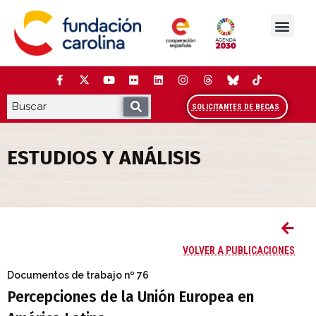
Saltar
al
contenido
La Fundación
Estudios y análisis
Cooperación y Liderazg
Red Carolina
SOLICITANTES DE BECAS
ESTUDIOS Y ANÁLISIS
Percepciones de la Unión Europea en Am
VOLVER A PUBLICACIONES
Documentos de trabajo
nº 76
Percepciones de la Unión Europea en