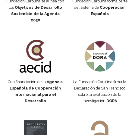
Fundación Carolina se alinea con
Fundación Carolina forma parte
los
Objetivos de Desarrollo
del sistema de
Cooperación
Sostenible de la Agenda
Española
2030
Fundación Carolina Colombia
Declaración de San Francisco
Con financiación de la
Agencia
La Fundación Carolina firma la
Española de Cooperación
Declaración de San Francisco
Internacional para el
sobre la evaluación de la
Desarrollo
investigación
DORA
Manifiesto #DóndeEstánEllas
Manifiesto #DóndeEstánEllas