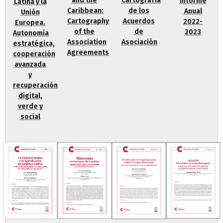
Cartografía
and the
Informe
Latina y la
de los
Caribbean:
Anual
Unión
Acuerdos
Cartography
2022-
Europea.
de
of the
2023
Autonomía
Asociación
Association
estratégica,
Agreements
cooperación
avanzada
y
recuperación
digital,
verde y
social