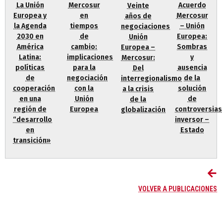
La Unión
Mercosur
Acuerdo
Veinte
Europea y
en
Mercosur
años de
la Agenda
tiempos
– Unión
negociaciones
2030 en
de
Europea:
Unión
América
cambio:
Sombras
Europea –
Latina:
implicaciones
y
Mercosur:
políticas
para la
ausencia
Del
de
negociación
de la
interregionalismo
cooperación
con la
solución
a la crisis
en una
Unión
de
de la
región de
Europea
controversias
globalización
“desarrollo
inversor –
en
Estado
transición»
VOLVER A PUBLICACIONES