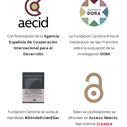
Con financiación de la
Agencia
La Fundación Carolina firma la
Española de Cooperación
Declaración de San Francisco
Internacional para el
sobre la evaluación de la
Desarrollo
investigación
DORA
Manifiesto #DóndeEstánEllas
Manifiesto #DóndeEstánEllas
Fundación Carolina se suma al
Todas las publicaciones se
manifiesto
#DóndeEstánEllas
difunden en
Acceso Abierto
,
bajo licencia
Creative