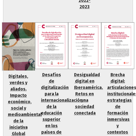
2022-
2023
Desafíos
Desigualdad
Brecha
Digitales,
de
digital en
digital:
verdes y
digitalización
Iberoamérica.
articulacione
aliados.
para la
Retos en
institucionale
Impacto
internacionalización
una
estrategias
económico,
de la
sociedad
de
social y
educación
conectada
formación
medioambiental
superior
inmersivas
de la
en los
y
iniciativa
países de
contextos
Global