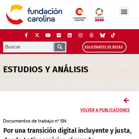
Saltar
al
contenido
La Fundación
Estudios y análisis
Cooperación y Liderazg
Red Carolina
SOLICITANTES DE BECAS
ESTUDIOS Y ANÁLISIS
Por una transición digital incluyente y
VOLVER A PUBLICACIONES
Documentos de trabajo
nº SN
Por una transición digital incluyente y justa,