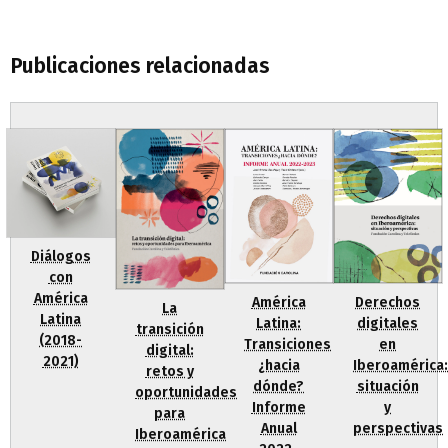
Publicaciones relacionadas
Diálogos
con
América
Derechos
América
La
Latina
digitales
Latina:
transición
(2018-
en
Transiciones
digital:
2021)
Iberoamérica:
¿hacia
retos y
situación
dónde?
oportunidades
y
Informe
para
perspectivas
Anual
Iberoamérica