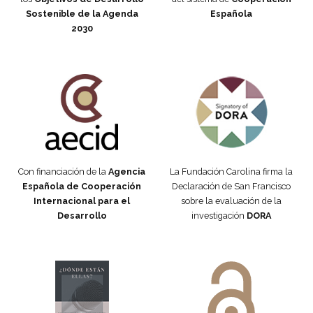
Sostenible de la Agenda
Española
2030
Fundación Carolina Colombia
Declaración de San Francisco
Con financiación de la
Agencia
La Fundación Carolina firma la
Española de Cooperación
Declaración de San Francisco
Internacional para el
sobre la evaluación de la
Desarrollo
investigación
DORA
Manifiesto #DóndeEstánEllas
Manifiesto #DóndeEstánEllas