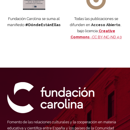
Fundación Carolina se suma al
Todas las publicaciones se
manifiesto
#DóndeEstánEllas
difunden en
Acceso Abierto
,
bajo licencia
Creative
Commons ·
CC BY-NC-ND 4.0
Fomento de las relaciones culturales y la cooperación en materia
educativa y científica entre España y los países de la Comunidad