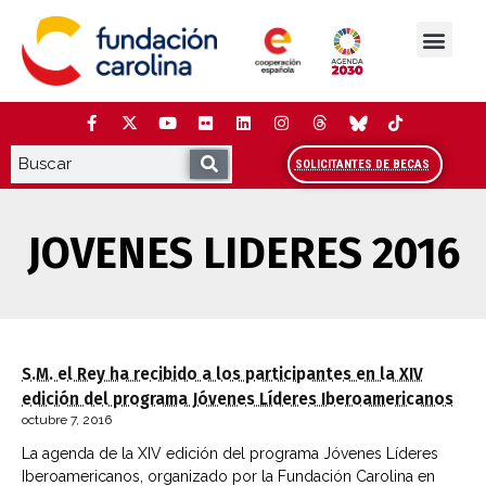
Saltar
al
contenido
La Fundación
Estudios y análisis
Cooperación y Liderazg
Red Carolina
SOLICITANTES DE BECAS
JOVENES LIDERES 2016
S.M. el Rey ha recibido a los participantes en la XIV
edición del programa Jóvenes Líderes Iberoamericanos
octubre 7, 2016
La agenda de la XIV edición del programa Jóvenes Líderes
Iberoamericanos, organizado por la Fundación Carolina en