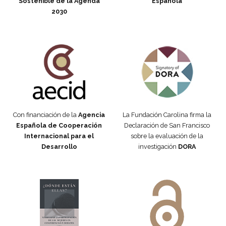
Sostenible de la Agenda
Española
2030
Fundación Carolina Colombia
Declaración de San Francisco
Con financiación de la
Agencia
La Fundación Carolina firma la
Española de Cooperación
Declaración de San Francisco
Internacional para el
sobre la evaluación de la
Desarrollo
investigación
DORA
Manifiesto #DóndeEstánEllas
Manifiesto #DóndeEstánEllas