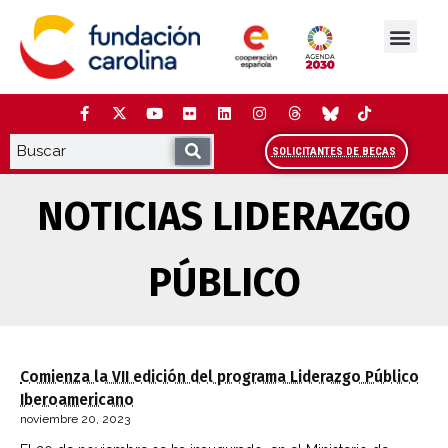
Saltar
al
contenido
La Fundación
Estudios y análisis
Cooperación y Liderazg
Red Carolina
SOLICITANTES DE BECAS
NOTICIAS LIDERAZGO
PÚBLICO
Comienza la VII edición del programa Liderazgo Público
Iberoamericano
noviembre 20, 2023