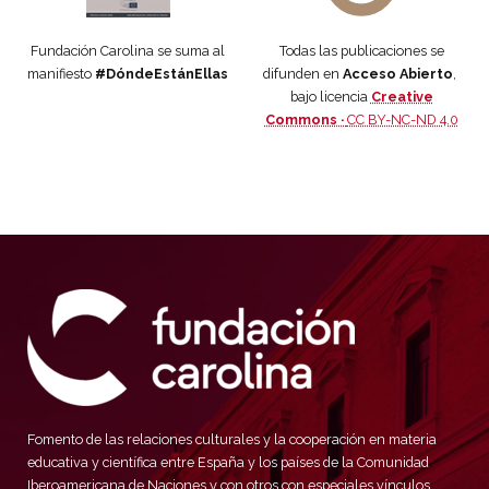
Fundación Carolina se suma al
Todas las publicaciones se
manifiesto
#DóndeEstánEllas
difunden en
Acceso Abierto
,
bajo licencia
Creative
Commons ·
CC BY-NC-ND 4.0
Fomento de las relaciones culturales y la cooperación en materia
educativa y científica entre España y los países de la Comunidad
Iberoamericana de Naciones y con otros con especiales vínculos