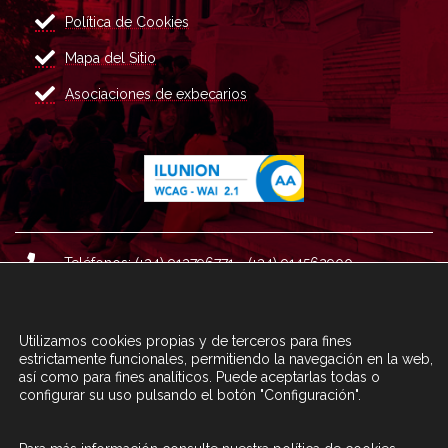
Política de Cookies
Mapa del Sitio
Asociaciones de exbecarios
Teléfonos: (+34) 913796771 - (+34) 914562900
Dirección: Plaza del Marqués de Salamanca nº 8, 4ª plan
ta, 28006 Madrid.
Utilizamos cookies propias y de terceros para fines
Correo : informacion@fundacioncarolina.es
estrictamente funcionales, permitiendo la navegación en la web,
así como para fines analíticos. Puede aceptarlas todas o
configurar su uso pulsando el botón "Configuración".
A TRAVÉS DEL FORMULARIO
CONTACTA CON FC