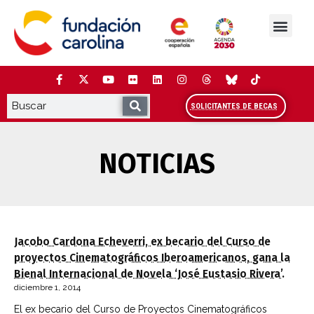
Saltar
al
contenido
La Fundación
Estudios y análisis
Cooperación y Liderazg
Red Carolina
SOLICITANTES DE BECAS
NOTICIAS
Jacobo Cardona Echeverri, ex becario del Curso de
proyectos Cinematográficos Iberoamericanos, gana la
Bienal Internacional de Novela ‘José Eustasio Rivera’.
diciembre 1, 2014
El ex becario del Curso de Proyectos Cinematográficos