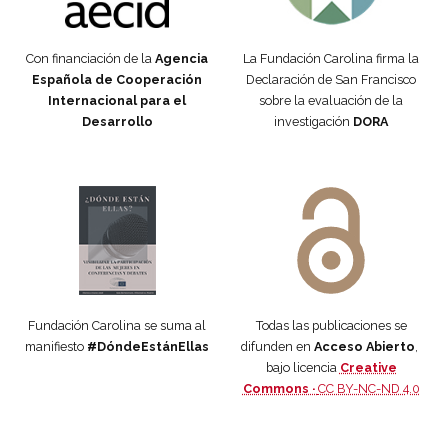
Con financiación de la
Agencia
La Fundación Carolina firma la
Española de Cooperación
Declaración de San Francisco
Internacional para el
sobre la evaluación de la
Desarrollo
investigación
DORA
Manifiesto #DóndeEstánEllas
Manifiesto #DóndeEstánEllas
Fundación Carolina se suma al
Todas las publicaciones se
manifiesto
#DóndeEstánEllas
difunden en
Acceso Abierto
,
bajo licencia
Creative
Commons ·
CC BY-NC-ND 4.0