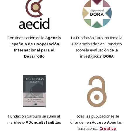
Con financiación de la
Agencia
La Fundación Carolina firma la
Española de Cooperación
Declaración de San Francisco
Internacional para el
sobre la evaluación de la
Desarrollo
investigación
DORA
Manifiesto #DóndeEstánEllas
Manifiesto #DóndeEstánEllas
Fundación Carolina se suma al
Todas las publicaciones se
manifiesto
#DóndeEstánEllas
difunden en
Acceso Abierto
,
bajo licencia
Creative