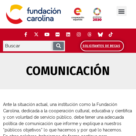
Saltar
al
contenido
La Fundación
Estudios y análisis
Cooperación y Liderazg
Red Carolina
SOLICITANTES DE BECAS
COMUNICACIÓN
Ante la situación actual, una institución como la Fundación
Carolina, dedicada a la cooperación cultural, educativa y científica
y con voluntad de servicio público, debe tener una adecuada
política de comunicación que informe y explique a nuestros
“públicos objetivos” lo que hacemos y por qué lo hacemos.