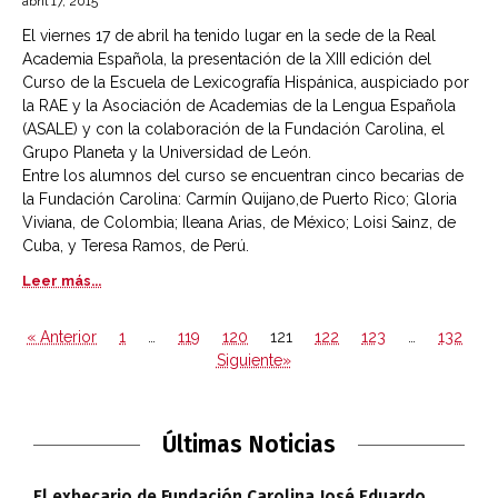
abril 17, 2015
El viernes 17 de abril ha tenido lugar en la sede de la Real
Academia Española, la presentación de la XIII edición del
Curso de la Escuela de Lexicografía Hispánica, auspiciado por
la RAE y la Asociación de Academias de la Lengua Española
(ASALE) y con la colaboración de la Fundación Carolina, el
Grupo Planeta y la Universidad de León.
Entre los alumnos del curso se encuentran cinco becarias de
la Fundación Carolina: Carmín Quijano,de Puerto Rico; Gloria
Viviana, de Colombia; Ileana Arias, de México; Loisi Sainz, de
Cuba, y Teresa Ramos, de Perú.
Leer más...
« Anterior
1
…
119
120
121
122
123
…
132
Siguiente»
Últimas Noticias
El exbecario de Fundación Carolina José Eduardo