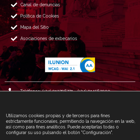
Canal de denuncias
Política de Cookies
Mapa del Sitio
Asociaciones de exbecarios
Teléfonos: (+34) 913796771 - (+34) 914562900
Dirección: Plaza del Marqués de Salamanca nº 8, 4ª plan
ta, 28006 Madrid.
Utilizamos cookies propias y de terceros para fines
Correo : informacion@fundacioncarolina.es
estrictamente funcionales, permitiendo la navegación en la web,
así como para fines analíticos. Puede aceptarlas todas o
configurar su uso pulsando el botón "Configuración".
A TRAVÉS DEL FORMULARIO
CONTACTA CON FC