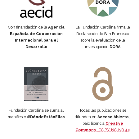
Con financiación de la
Agencia
La Fundación Carolina firma la
Española de Cooperación
Declaración de San Francisco
Internacional para el
sobre la evaluación de la
Desarrollo
investigación
DORA
Manifiesto #DóndeEstánEllas
Manifiesto #DóndeEstánEllas
Fundación Carolina se suma al
Todas las publicaciones se
manifiesto
#DóndeEstánEllas
difunden en
Acceso Abierto
,
bajo licencia
Creative
Commons ·
CC BY-NC-ND 4.0