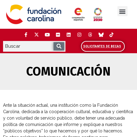
Saltar
al
contenido
La Fundación
Estudios y análisis
Cooperación y Liderazg
Red Carolina
SOLICITANTES DE BECAS
COMUNICACIÓN
Ante la situación actual, una institución como la Fundación
Carolina, dedicada a la cooperación cultural, educativa y científica
y con voluntad de servicio público, debe tener una adecuada
política de comunicación que informe y explique a nuestros
“públicos objetivos” lo que hacemos y por qué lo hacemos.