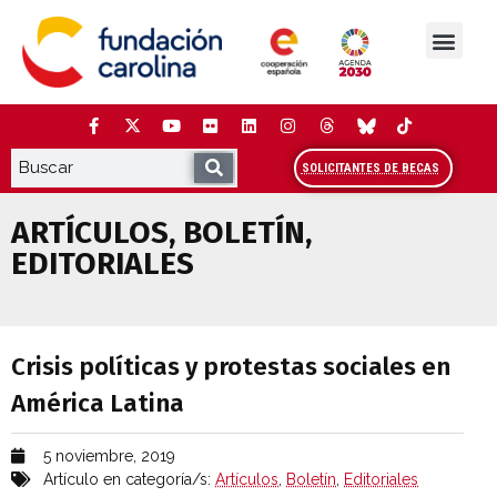
Saltar
al
contenido
La Fundación
Estudios y análisis
Cooperación y Liderazg
Red Carolina
SOLICITANTES DE BECAS
ARTÍCULOS
,
BOLETÍN
,
EDITORIALES
Crisis políticas y protestas sociales en
Crisis políticas y protestas sociales en
América Latina
5 noviembre, 2019
Artículo en categoría/s:
Artículos
,
Boletín
,
Editoriales