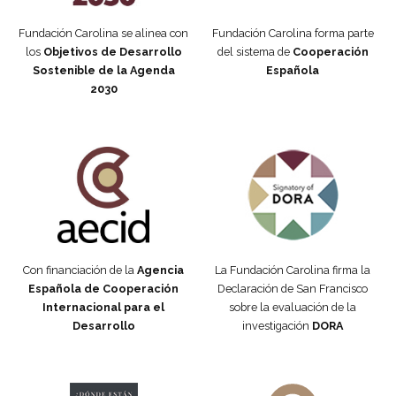
Fundación Carolina se alinea con
Fundación Carolina forma parte
los
Objetivos de Desarrollo
del sistema de
Cooperación
Sostenible de la Agenda
Española
2030
Fundación Carolina Colombia
Declaración de San Francisco
Con financiación de la
Agencia
La Fundación Carolina firma la
Española de Cooperación
Declaración de San Francisco
Internacional para el
sobre la evaluación de la
Desarrollo
investigación
DORA
Manifiesto #DóndeEstánEllas
Manifiesto #DóndeEstánEllas