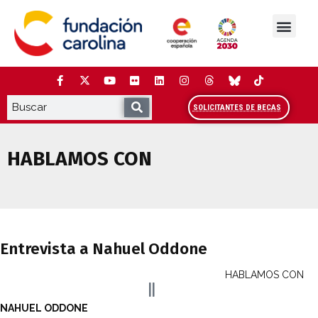
Saltar
al
contenido
La Fundación
Estudios y análisis
Cooperación y Liderazg
Red Carolina
SOLICITANTES DE BECAS
HABLAMOS CON
Entrevista a Nahuel Oddone
Entrevista a Nahuel Oddone
HABLAMOS CON
NAHUEL ODDONE