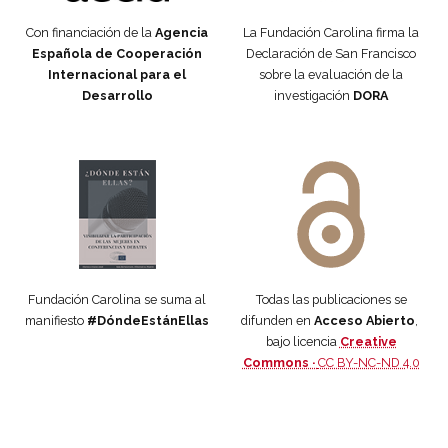
Con financiación de la
Agencia
La Fundación Carolina firma la
Española de Cooperación
Declaración de San Francisco
Internacional para el
sobre la evaluación de la
Desarrollo
investigación
DORA
Manifiesto #DóndeEstánEllas
Manifiesto #DóndeEstánEllas
Fundación Carolina se suma al
Todas las publicaciones se
manifiesto
#DóndeEstánEllas
difunden en
Acceso Abierto
,
bajo licencia
Creative
Commons ·
CC BY-NC-ND 4.0