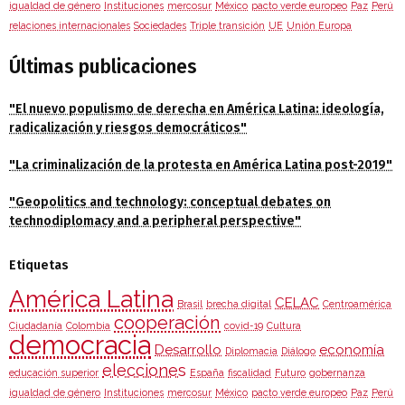
igualdad de género
Instituciones
mercosur
México
pacto verde europeo
Paz
Perú
relaciones internacionales
Sociedades
Triple transición
UE
Unión Europa
Últimas publicaciones
"El nuevo populismo de derecha en América Latina: ideología,
radicalización y riesgos democráticos"
"La criminalización de la protesta en América Latina post-2019"
"Geopolitics and technology: conceptual debates on
technodiplomacy and a peripheral perspective"
Etiquetas
América Latina
CELAC
Brasil
brecha digital
Centroamérica
cooperación
Ciudadanía
Colombia
covid-19
Cultura
democracia
Desarrollo
economía
Diplomacia
Diálogo
elecciones
educación superior
España
fiscalidad
Futuro
gobernanza
igualdad de género
Instituciones
mercosur
México
pacto verde europeo
Paz
Perú