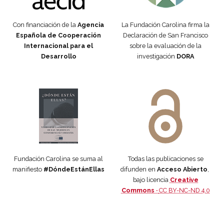
Con financiación de la
Agencia
La Fundación Carolina firma la
Española de Cooperación
Declaración de San Francisco
Internacional para el
sobre la evaluación de la
Desarrollo
investigación
DORA
Manifiesto #DóndeEstánEllas
Manifiesto #DóndeEstánEllas
Fundación Carolina se suma al
Todas las publicaciones se
manifiesto
#DóndeEstánEllas
difunden en
Acceso Abierto
,
bajo licencia
Creative
Commons ·
CC BY-NC-ND 4.0