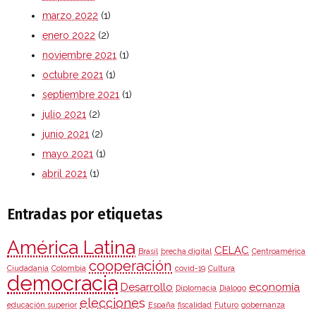
marzo 2022
(1)
enero 2022
(2)
noviembre 2021
(1)
octubre 2021
(1)
septiembre 2021
(1)
julio 2021
(2)
junio 2021
(2)
mayo 2021
(1)
abril 2021
(1)
Entradas por etiquetas
América Latina
CELAC
Brasil
brecha digital
Centroamérica
cooperación
Ciudadanía
Colombia
covid-19
Cultura
democracia
Desarrollo
economía
Diplomacia
Diálogo
elecciones
educación superior
España
fiscalidad
Futuro
gobernanza