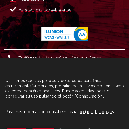
Asociaciones de exbecarios
Teléfonos: (+34) 913796771 - (+34) 914562900
Dirección: Plaza del Marqués de Salamanca nº 8, 4ª plan
ta, 28006 Madrid.
Utilizamos cookies propias y de terceros para fines
Correo : informacion@fundacioncarolina.es
estrictamente funcionales, permitiendo la navegación en la web,
así como para fines analíticos. Puede aceptarlas todas o
configurar su uso pulsando el botón "Configuración".
A TRAVÉS DEL FORMULARIO
CONTACTA CON FC
Para más información consulte nuestra
política de cookies
© Fundación Carolina 2020