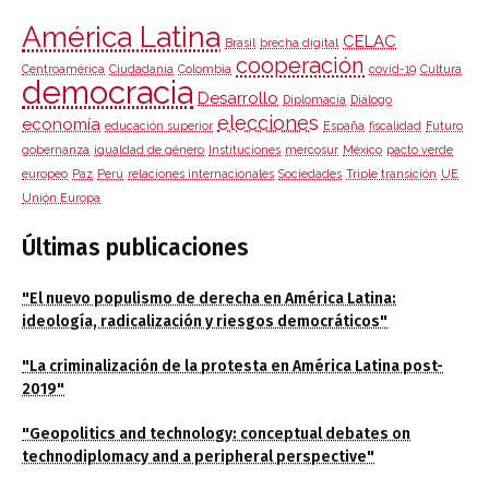
América Latina
CELAC
Brasil
brecha digital
cooperación
Centroamérica
Ciudadanía
Colombia
covid-19
Cultura
democracia
Desarrollo
Diplomacia
Diálogo
elecciones
economía
educación superior
España
fiscalidad
Futuro
gobernanza
igualdad de género
Instituciones
mercosur
México
pacto verde
europeo
Paz
Perú
relaciones internacionales
Sociedades
Triple transición
UE
Unión Europa
Últimas publicaciones
"El nuevo populismo de derecha en América Latina:
ideología, radicalización y riesgos democráticos"
"La criminalización de la protesta en América Latina post-
2019"
"Geopolitics and technology: conceptual debates on
technodiplomacy and a peripheral perspective"