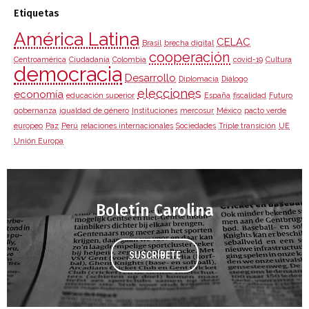
Etiquetas
América Latina
CELAC
Brasil
brecha digital
cooperación
Centroamérica
Ciudadanía
Colombia
covid-19
Cultura
democracia
Desarrollo
Diplomacia
Diálogo
elecciones
economía
educación superior
España
fiscalidad
Futuro
gobernanza
igualdad de género
Instituciones
mercosur
México
pacto verde
europeo
Paz
Perú
relaciones internacionales
Sociedades
Triple transición
UE
Unión Europa
Boletín Carolina
SUSCRÍBETE