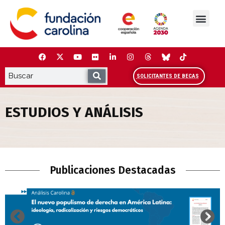
Saltar
al
contenido
La Fundación
Estudios y análisis
Cooperación y Liderazg
Red Carolina
SOLICITANTES DE BECAS
ESTUDIOS Y ANÁLISIS
Estudios y Análisis
Publicaciones Destacadas