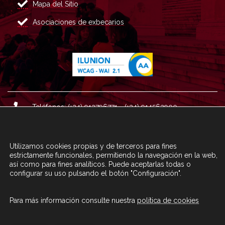
Mapa del Sitio
Asociaciones de exbecarios
Teléfonos: (+34) 913796771 - (+34) 914562900
Dirección: Plaza del Marqués de Salamanca nº 8, 4ª plan
ta, 28006 Madrid.
Utilizamos cookies propias y de terceros para fines
Correo : informacion@fundacioncarolina.es
estrictamente funcionales, permitiendo la navegación en la web,
así como para fines analíticos. Puede aceptarlas todas o
configurar su uso pulsando el botón "Configuración".
A TRAVÉS DEL FORMULARIO
CONTACTA CON FC
Para más información consulte nuestra
política de cookies
© Fundación Carolina 2020