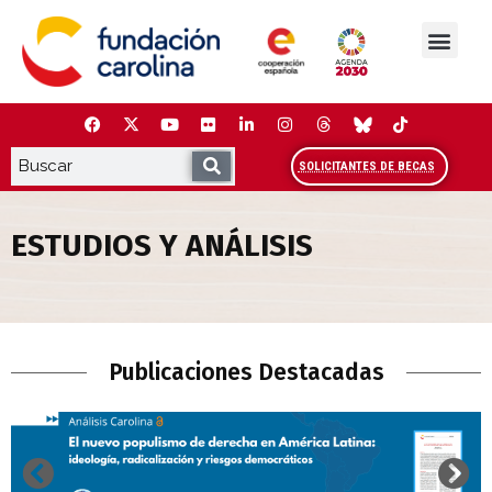
Saltar
al
contenido
La Fundación
Estudios y análisis
Cooperación y Liderazg
Red Carolina
SOLICITANTES DE BECAS
ESTUDIOS Y ANÁLISIS
Estudios y Análisis
Publicaciones Destacadas