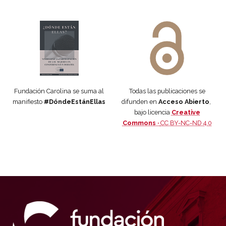
Manifiesto #DóndeEstánEllas
Manifiesto #DóndeEstánEllas
Fundación Carolina se suma al
Todas las publicaciones se
manifiesto
#DóndeEstánEllas
difunden en
Acceso Abierto
,
bajo licencia
Creative
Commons ·
CC BY-NC-ND 4.0