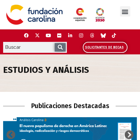
Saltar
al
contenido
La Fundación
Estudios y análisis
Cooperación y Liderazg
Red Carolina
SOLICITANTES DE BECAS
ESTUDIOS Y ANÁLISIS
Estudios y Análisis
Publicaciones Destacadas