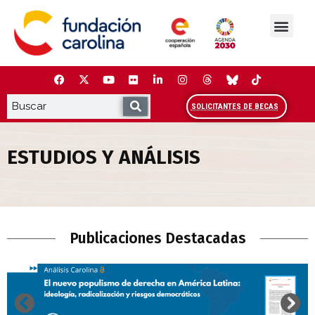
Saltar
al
contenido
La Fundación
Estudios y análisis
Cooperación y Liderazg
Red Carolina
SOLICITANTES DE BECAS
ESTUDIOS Y ANÁLISIS
Estudios y Análisis
Publicaciones Destacadas