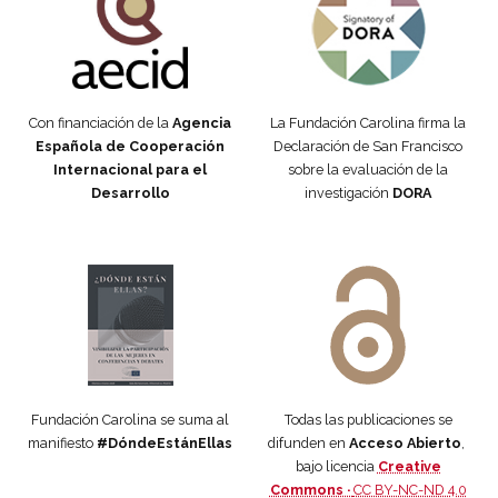
Con financiación de la
Agencia
La Fundación Carolina firma la
Española de Cooperación
Declaración de San Francisco
Internacional para el
sobre la evaluación de la
Desarrollo
investigación
DORA
Manifiesto #DóndeEstánEllas
Manifiesto #DóndeEstánEllas
Fundación Carolina se suma al
Todas las publicaciones se
manifiesto
#DóndeEstánEllas
difunden en
Acceso Abierto
,
bajo licencia
Creative
Commons ·
CC BY-NC-ND 4.0