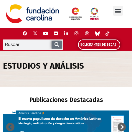
Saltar
al
contenido
La Fundación
Estudios y análisis
Cooperación y Liderazg
Red Carolina
SOLICITANTES DE BECAS
ESTUDIOS Y ANÁLISIS
Estudios y Análisis
Publicaciones Destacadas