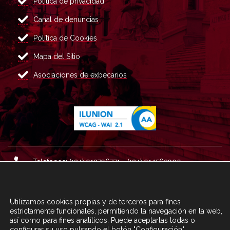
Política de privacidad
Canal de denuncias
Política de Cookies
Mapa del Sitio
Asociaciones de exbecarios
Teléfonos: (+34) 913796771 - (+34) 914562900
Dirección: Plaza del Marqués de Salamanca nº 8, 4ª plan
ta, 28006 Madrid.
Utilizamos cookies propias y de terceros para fines
Correo : informacion@fundacioncarolina.es
estrictamente funcionales, permitiendo la navegación en la web,
así como para fines analíticos. Puede aceptarlas todas o
configurar su uso pulsando el botón "Configuración".