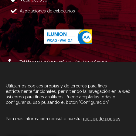
Asociaciones de exbecarios
Teléfonos: (+34) 913796771 - (+34) 914562900
Dirección: Plaza del Marqués de Salamanca nº 8, 4ª plan
ta, 28006 Madrid.
Utilizamos cookies propias y de terceros para fines
Correo : informacion@fundacioncarolina.es
estrictamente funcionales, permitiendo la navegación en la web,
así como para fines analíticos. Puede aceptarlas todas o
configurar su uso pulsando el botón "Configuración".
A TRAVÉS DEL FORMULARIO
CONTACTA CON FC
Para más información consulte nuestra
política de cookies
© Fundación Carolina 2020