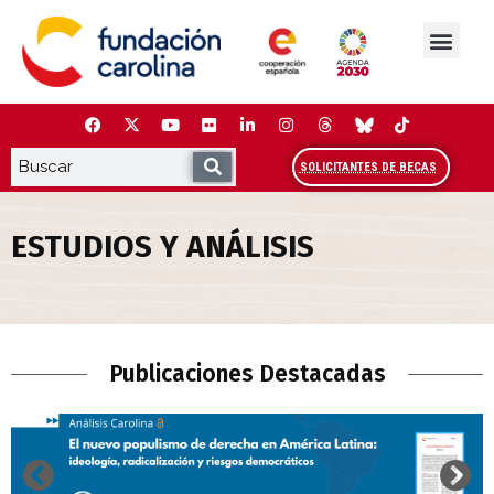
Saltar
al
contenido
La Fundación
Estudios y análisis
Cooperación y Liderazg
Red Carolina
SOLICITANTES DE BECAS
ESTUDIOS Y ANÁLISIS
Estudios y Análisis
Publicaciones Destacadas