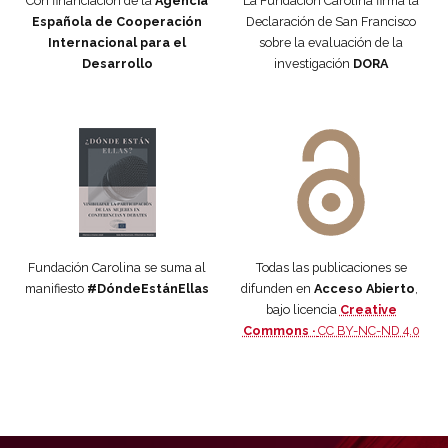
Con financiación de la
Agencia
La Fundación Carolina firma la
Española de Cooperación
Declaración de San Francisco
Internacional para el
sobre la evaluación de la
Desarrollo
investigación
DORA
Manifiesto #DóndeEstánEllas
Manifiesto #DóndeEstánEllas
Fundación Carolina se suma al
Todas las publicaciones se
manifiesto
#DóndeEstánEllas
difunden en
Acceso Abierto
,
bajo licencia
Creative
Commons ·
CC BY-NC-ND 4.0