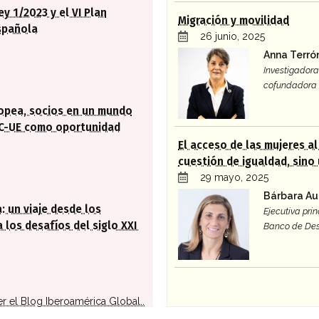
ey 1/2023 y el VI Plan
Migración y movilidad
spañola
26 junio, 2025
Anna Terró
Investigadora 
cofundadora 
ropea, socios en un mundo
AC-UE como oportunidad
El acceso de las mujeres a
cuestión de igualdad, sino
29 mayo, 2025
Bárbara Au
: un viaje desde los
Ejecutiva prin
 los desafíos del siglo XXI
Banco de Des
er el Blog Iberoamérica Global..