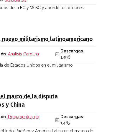
arios de la FC y WISC y abordó los órdenes
l nuevo militarismo latinoamericano
Descargas
:
ión
:
Análisis Carolina
1,496
ncia de Estados Unidos en el militarismo
 el marco de la disputa
os y China
ión
:
Documentos de
Descargas
:
1,483
el Indo-Pacífico y América Latina en el marco de