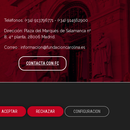
Teléfonos: (+34) 913796771 - (+34) 914562900
Dirección: Plaza del Marqués de Salamanca nº
8, 4ª planta, 28006 Madrid.
Correo : informacion@fundacioncarolina.es
A TRAVÉS DEL FORMULARIO DE CONTAC
CONTACTA CON FC
ACEPTAR
RECHAZAR
CONFIGURACION