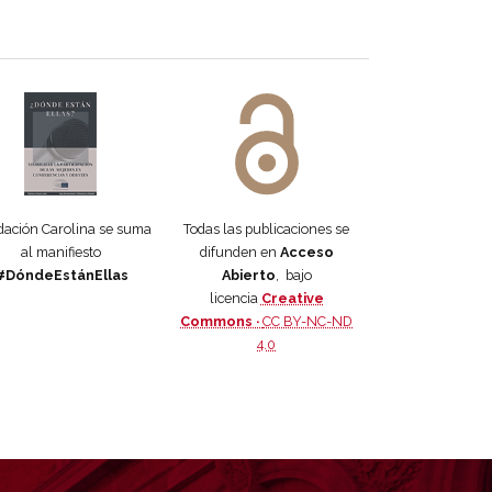
 DORA
ifiesto #DóndeEstánEllas
Manifiesto #DóndeEstánEllas
ación Carolina se suma
Todas las publicaciones se
al manifiesto
difunden en
Acceso
#DóndeEstánEllas
Abierto
, bajo
licencia
Creative
Commons ·
CC BY-NC-ND
4.0