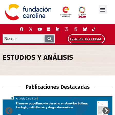
Saltar
al
contenido
La Fundación
Estudios y análisis
Cooperación y Liderazg
Red Carolina
SOLICITANTES DE BECAS
ESTUDIOS Y ANÁLISIS
Estudios y Análisis
Publicaciones Destacadas