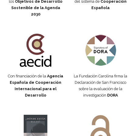
los
Objetivos de Desarrollo
del sistema de
Cooperación
Sostenible de la Agenda
Española
2030
Fundación Carolina Colombia
Declaración de San Francisco
Con financiación de la
Agencia
La Fundación Carolina firma la
Española de Cooperación
Declaración de San Francisco
Internacional para el
sobre la evaluación de la
Desarrollo
investigación
DORA
Manifiesto #DóndeEstánEllas
Manifiesto #DóndeEstánEllas