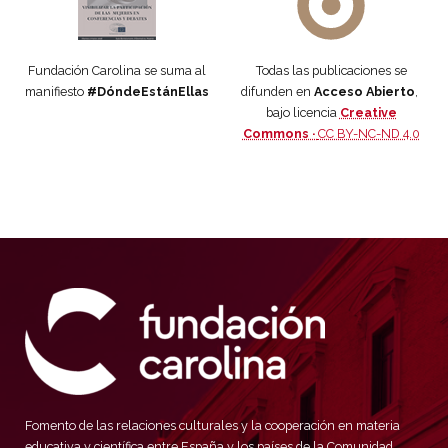
Fundación Carolina se suma al
Todas las publicaciones se
manifiesto
#DóndeEstánEllas
difunden en
Acceso Abierto
,
bajo licencia
Creative
Commons ·
CC BY-NC-ND 4.0
Fomento de las relaciones culturales y la cooperación en materia
educativa y científica entre España y los países de la Comunidad