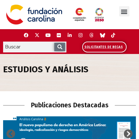
Saltar
al
contenido
La Fundación
Estudios y análisis
Cooperación y Liderazg
Red Carolina
SOLICITANTES DE BECAS
ESTUDIOS Y ANÁLISIS
Estudios y Análisis
Publicaciones Destacadas