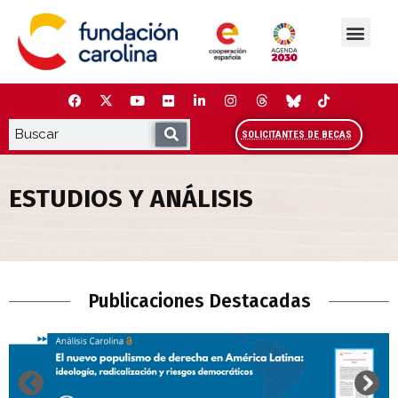
Saltar
al
contenido
La Fundación
Estudios y análisis
Cooperación y Liderazg
Red Carolina
SOLICITANTES DE BECAS
ESTUDIOS Y ANÁLISIS
Estudios y Análisis
Publicaciones Destacadas