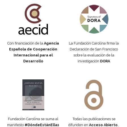
Fundación Carolina Colombia
Declaración de San Francisco
Con financiación de la
Agencia
La Fundación Carolina firma la
Española de Cooperación
Declaración de San Francisco
Internacional para el
sobre la evaluación de la
Desarrollo
investigación
DORA
Manifiesto #DóndeEstánEllas
Manifiesto #DóndeEstánEllas
Fundación Carolina se suma al
Todas las publicaciones se
manifiesto
#DóndeEstánEllas
difunden en
Acceso Abierto
,