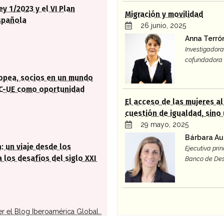
ey 1/2023 y el VI Plan
Migración y movilidad
spañola
26 junio, 2025
Anna Terró
Investigadora 
cofundadora 
ropea, socios en un mundo
AC-UE como oportunidad
El acceso de las mujeres a
cuestión de igualdad, sino
29 mayo, 2025
Bárbara Au
: un viaje desde los
Ejecutiva prin
 los desafíos del siglo XXI
Banco de Des
er el Blog Iberoamérica Global..