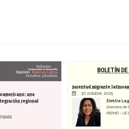
a global
BOLETÍN DE
Juventud migrante latinoa
30 octubre, 2025
roamericano: una
Elektra La
tegración regional
Directora de
(RIDHE) – UE
ínguez