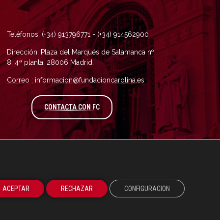
Teléfonos: (+34) 913796771 - (+34) 914562900
Dirección: Plaza del Marqués de Salamanca nº
8, 4ª planta, 28006 Madrid.
Correo : informacion@fundacioncarolina.es
A TRAVÉS DEL FORMULARIO DE CONTAC
CONTACTA CON FC
ACEPTAR
RECHAZAR
CONFIGURACION