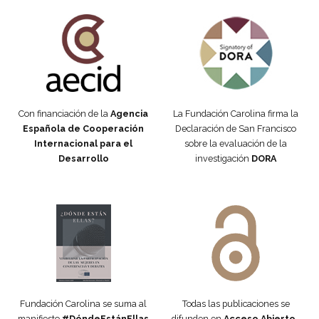
Fundación Carolina Colombia
Declaración de San Francisco
Con financiación de la
Agencia
La Fundación Carolina firma la
Española de Cooperación
Declaración de San Francisco
Internacional para el
sobre la evaluación de la
Desarrollo
investigación
DORA
Manifiesto #DóndeEstánEllas
Manifiesto #DóndeEstánEllas
Fundación Carolina se suma al
Todas las publicaciones se
manifiesto
#DóndeEstánEllas
difunden en
Acceso Abierto
,