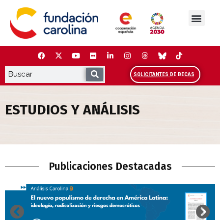
Saltar
al
contenido
La Fundación
Estudios y análisis
Cooperación y Liderazg
Red Carolina
SOLICITANTES DE BECAS
ESTUDIOS Y ANÁLISIS
Estudios y Análisis
Publicaciones Destacadas