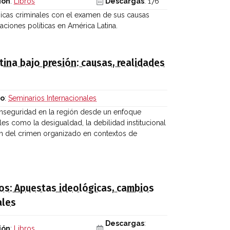
ión
:
Libros
Descargas
: 176
micas criminales con el examen de sus causas
caciones políticas en América Latina.
tina bajo presión: causas, realidades
io
:
Seminarios Internacionales
 inseguridad en la región desde un enfoque
es como la desigualdad, la debilidad institucional
ión del crimen organizado en contextos de
nos: Apuestas ideológicas, cambios
ales
Descargas
:
ión
:
Libros