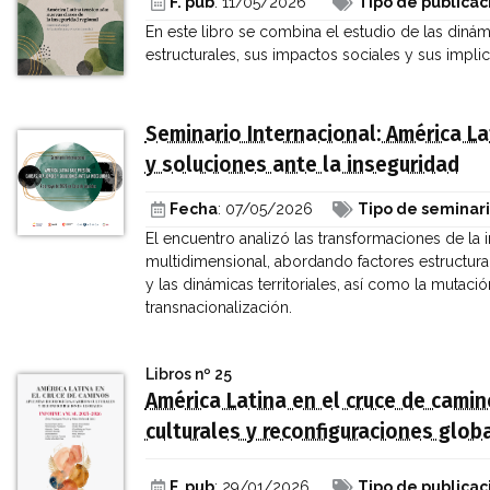
F. pub
: 11/05/2026
Tipo de publicac
En este libro se combina el estudio de las diná
estructurales, sus impactos sociales y sus impli
Seminario Internacional: América La
y soluciones ante la inseguridad
Fecha
: 07/05/2026
Tipo de seminar
El encuentro analizó las transformaciones de la
multidimensional, abordando factores estructural
y las dinámicas territoriales, así como la mutac
transnacionalización.
Libros
nº 25
América Latina en el cruce de cami
culturales y reconfiguraciones glob
F. pub
: 29/01/2026
Tipo de publicac