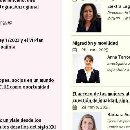
roamericano: una
Elektra La
tegración regional
Directora de
(RIDHE) – UE
ínguez
ey 1/2023 y el VI Plan
Migración y movilidad
spañola
26 junio, 2025
Anna Terró
Investigadora 
cofundadora 
ropea, socios en un mundo
AC-UE como oportunidad
El acceso de las mujeres a
cuestión de igualdad, sino
29 mayo, 2025
Bárbara Au
: un viaje desde los
Ejecutiva prin
 los desafíos del siglo XXI
Banco de Des