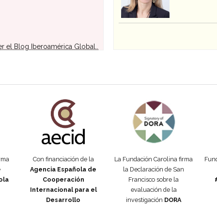
er el Blog Iberoamérica Global..
añola
Fundación Carolina Colombia
Declaración de San Francisco
Man
orma
Con financiación de la
La Fundación Carolina firma
Fund
e
Agencia Española de
la Declaración de San
ola
Cooperación
Francisco sobre la
Internacional para el
evaluación de la
Desarrollo
investigación
DORA