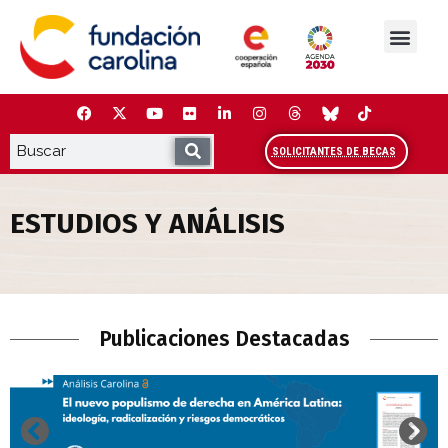
Saltar
al
contenido
La Fundación
Estudios y análisis
Cooperación y Liderazg
Red Carolina
SOLICITANTES DE BECAS
ESTUDIOS Y ANÁLISIS
Estudios y Análisis
Publicaciones Destacadas