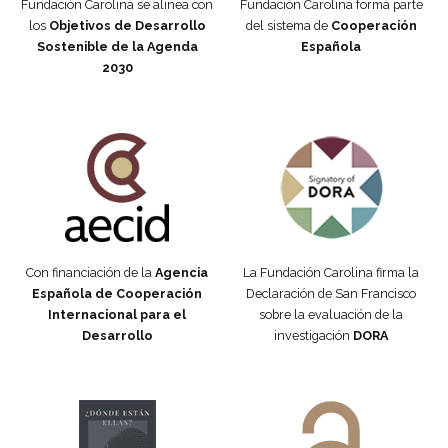
Fundación Carolina se alinea con
Fundación Carolina forma parte
los
Objetivos de Desarrollo
del sistema de
Cooperación
Sostenible de la Agenda
Española
2030
Fundación Carolina Colombia
Declaración de San Francisco
Con financiación de la
Agencia
La Fundación Carolina firma la
Española de Cooperación
Declaración de San Francisco
Internacional para el
sobre la evaluación de la
Desarrollo
investigación
DORA
Manifiesto #DóndeEstánEllas
Manifiesto #DóndeEstánEllas