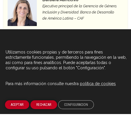
Ejecutiva principal de la Gerencia de Género,
Inclusión y Diversidad. Banco de Desarrollo
de América Latina – CAF
Ver boletines...
Utilizamos cookies propias y de terceros para fines
estrictamente funcionales, permitiendo la navegación en la web,
así como para fines analíticos. Puede aceptarlas todas o
configurar su uso pulsando el botón "Configuración".
Agenda 2030 de la ONU
Cooperación Española
Para más información consulte nuestra
política de cookies
ACEPTAR
RECHAZAR
CONFIGURACION
Fundación Carolina se alinea con
Fundación Carolina forma parte
los
Objetivos de Desarrollo
del sistema de
Cooperación
Sostenible de la Agenda
Española