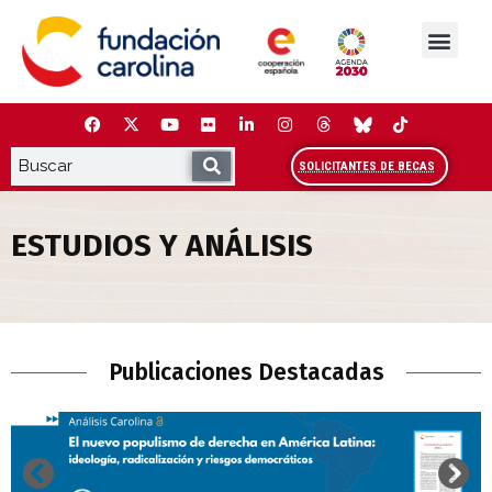
Saltar
al
contenido
La Fundación
Estudios y análisis
Cooperación y Liderazg
Red Carolina
SOLICITANTES DE BECAS
ESTUDIOS Y ANÁLISIS
Estudios y Análisis
Publicaciones Destacadas