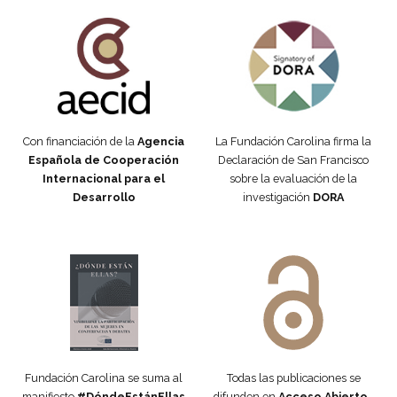
Fundación Carolina Colombia
Declaración de San Francisco
Con financiación de la
Agencia
La Fundación Carolina firma la
Española de Cooperación
Declaración de San Francisco
Internacional para el
sobre la evaluación de la
Desarrollo
investigación
DORA
Manifiesto #DóndeEstánEllas
Manifiesto #DóndeEstánEllas
Fundación Carolina se suma al
Todas las publicaciones se
manifiesto
#DóndeEstánEllas
difunden en
Acceso Abierto
,