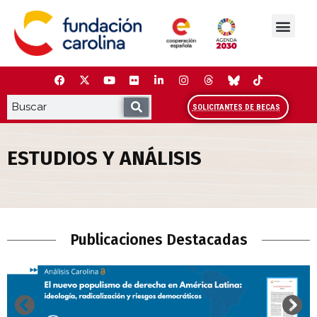
Saltar
al
contenido
La Fundación
Estudios y análisis
Cooperación y Liderazg
Red Carolina
SOLICITANTES DE BECAS
ESTUDIOS Y ANÁLISIS
Estudios y Análisis
Publicaciones Destacadas