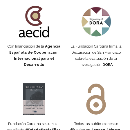
Fundación Carolina Colombia
Declaración de San Francisco
Con financiación de la
Agencia
La Fundación Carolina firma la
Española de Cooperación
Declaración de San Francisco
Internacional para el
sobre la evaluación de la
Desarrollo
investigación
DORA
Manifiesto #DóndeEstánEllas
Manifiesto #DóndeEstánEllas
Fundación Carolina se suma al
Todas las publicaciones se
manifiesto
#DóndeEstánEllas
difunden en
Acceso Abierto
,