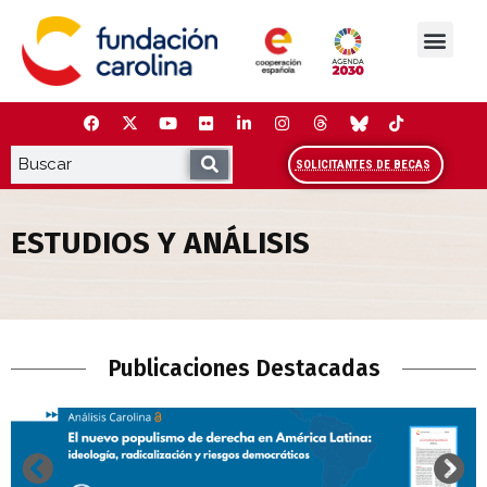
Saltar
al
contenido
La Fundación
Estudios y análisis
Cooperación y Liderazg
Red Carolina
SOLICITANTES DE BECAS
ESTUDIOS Y ANÁLISIS
Estudios y Análisis
Publicaciones Destacadas