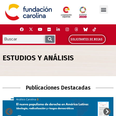
Saltar
al
contenido
La Fundación
Estudios y análisis
Cooperación y Liderazg
Red Carolina
SOLICITANTES DE BECAS
ESTUDIOS Y ANÁLISIS
Estudios y Análisis
Publicaciones Destacadas