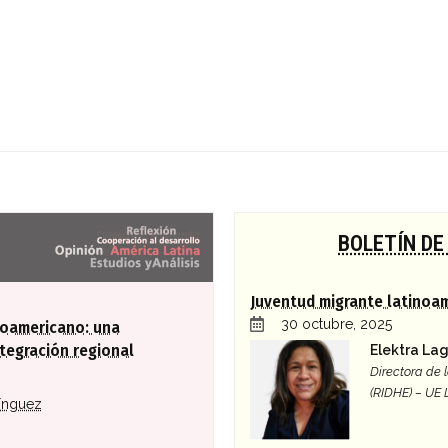
a global
BOLETÍN DE
Juventud migrante latinoa
30 octubre, 2025
roamericano: una
Elektra La
tegración regional
Directora de
(RIDHE) – UE
ínguez