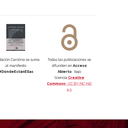
 DORA
ifiesto #DóndeEstánEllas
Manifiesto #DóndeEstánEllas
ación Carolina se suma
Todas las publicaciones se
al manifiesto
difunden en
Acceso
#DóndeEstánEllas
Abierto
, bajo
licencia
Creative
Commons ·
CC BY-NC-ND
4.0