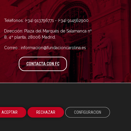
Teléfonos: (+34) 913796771 - (+34) 914562900
Dirección: Plaza del Marqués de Salamanca nº
8, 4ª planta, 28006 Madrid.
Correo : informacion@fundacioncarolina.es
A TRAVÉS DEL FORMULARIO DE CONTAC
CONTACTA CON FC
ACEPTAR
RECHAZAR
CONFIGURACION