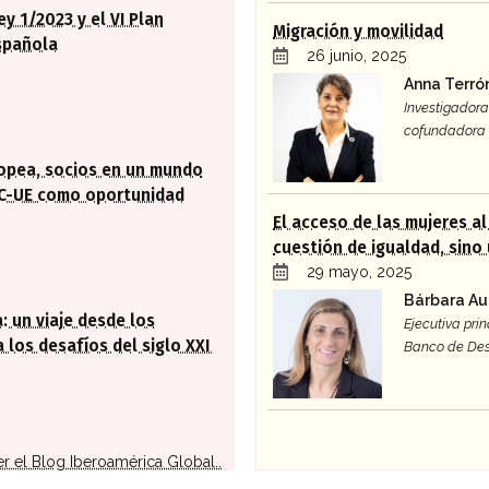
ey 1/2023 y el VI Plan
Migración y movilidad
spañola
26 junio, 2025
Anna Terró
Investigadora 
cofundadora 
ropea, socios en un mundo
AC-UE como oportunidad
El acceso de las mujeres a
cuestión de igualdad, sino
29 mayo, 2025
Bárbara Au
: un viaje desde los
Ejecutiva prin
 los desafíos del siglo XXI
Banco de Des
er el Blog Iberoamérica Global..