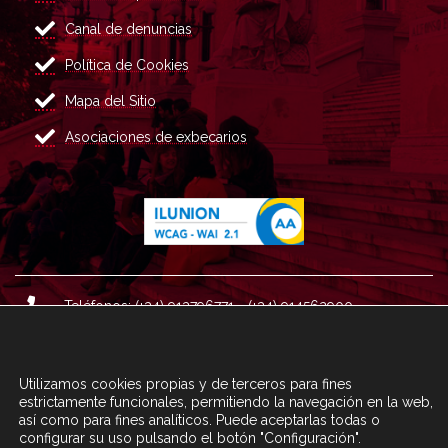
Canal de denuncias
Política de Cookies
Mapa del Sitio
Asociaciones de exbecarios
Teléfonos: (+34) 913796771 - (+34) 914562900
Dirección: Plaza del Marqués de Salamanca nº 8, 4ª plan
ta, 28006 Madrid.
Utilizamos cookies propias y de terceros para fines
Correo : informacion@fundacioncarolina.es
estrictamente funcionales, permitiendo la navegación en la web,
así como para fines analíticos. Puede aceptarlas todas o
configurar su uso pulsando el botón "Configuración".
A TRAVÉS DEL FORMULARIO
CONTACTA CON FC