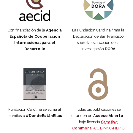
Con financiación de la
Agencia
La Fundación Carolina firma la
Española de Cooperación
Declaración de San Francisco
Internacional para el
sobre la evaluación de la
Desarrollo
investigación
DORA
Manifiesto #DóndeEstánEllas
Manifiesto #DóndeEstánEllas
Fundación Carolina se suma al
Todas las publicaciones se
manifiesto
#DóndeEstánEllas
difunden en
Acceso Abierto
,
bajo licencia
Creative
Commons ·
CC BY-NC-ND 4.0