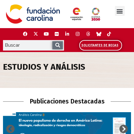
Saltar
al
contenido
La Fundación
Estudios y análisis
Cooperación y Liderazg
Red Carolina
SOLICITANTES DE BECAS
ESTUDIOS Y ANÁLISIS
Estudios y Análisis
Publicaciones Destacadas