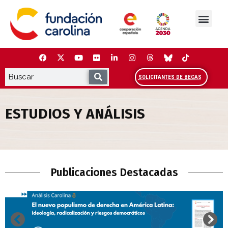
Saltar
al
contenido
La Fundación
Estudios y análisis
Cooperación y Liderazg
Red Carolina
SOLICITANTES DE BECAS
ESTUDIOS Y ANÁLISIS
Estudios y Análisis
Publicaciones Destacadas