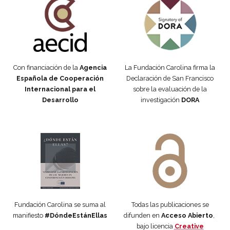
Con financiación de la
Agencia
La Fundación Carolina firma la
Española de Cooperación
Declaración de San Francisco
Internacional para el
sobre la evaluación de la
Desarrollo
investigación
DORA
Manifiesto #DóndeEstánEllas
Manifiesto #DóndeEstánEllas
Fundación Carolina se suma al
Todas las publicaciones se
manifiesto
#DóndeEstánEllas
difunden en
Acceso Abierto
,
bajo licencia
Creative