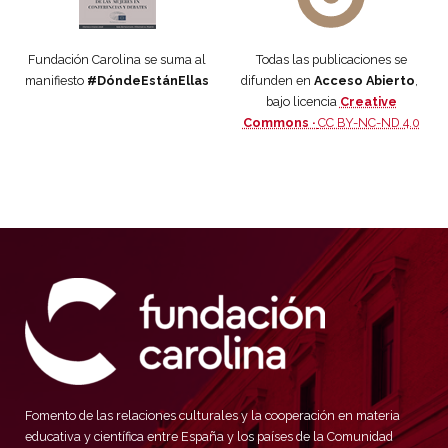
Fundación Carolina se suma al
Todas las publicaciones se
manifiesto
#DóndeEstánEllas
difunden en
Acceso Abierto
,
bajo licencia
Creative
Commons ·
CC BY-NC-ND 4.0
Fomento de las relaciones culturales y la cooperación en materia
educativa y científica entre España y los países de la Comunidad