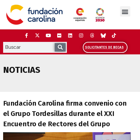
Saltar
al
contenido
La Fundación
Estudios y análisis
Cooperación y Liderazg
Red Carolina
SOLICITANTES DE BECAS
NOTICIAS
Fundación Carolina firma convenio con e
Fundación Carolina firma convenio con
el Grupo Tordesillas durante el XXI
Encuentro de Rectores del Grupo