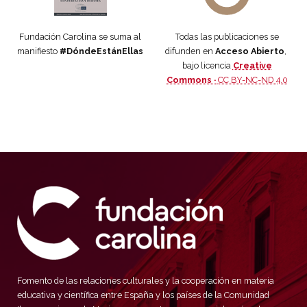
Fundación Carolina se suma al
Todas las publicaciones se
manifiesto
#DóndeEstánEllas
difunden en
Acceso Abierto
,
bajo licencia
Creative
Commons ·
CC BY-NC-ND 4.0
Fomento de las relaciones culturales y la cooperación en materia
educativa y científica entre España y los países de la Comunidad