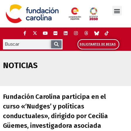
Saltar
al
contenido
La Fundación
Estudios y análisis
Cooperación y Liderazg
Red Carolina
SOLICITANTES DE BECAS
NOTICIAS
Fundación Carolina participa en el curso
Fundación Carolina participa en el
curso «‘Nudges’ y políticas
conductuales», dirigido por Cecilia
Güemes, investigadora asociada