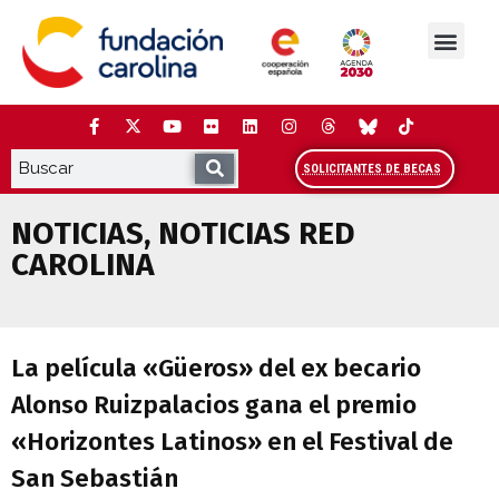
Saltar
al
contenido
La Fundación
Estudios y análisis
Cooperación y Liderazg
Red Carolina
SOLICITANTES DE BECAS
NOTICIAS
,
NOTICIAS RED
CAROLINA
La película «Güeros» del ex becario Alo
La película «Güeros» del ex becario
Alonso Ruizpalacios gana el premio
«Horizontes Latinos» en el Festival de
San Sebastián