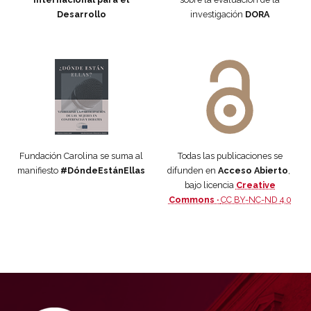
Desarrollo
investigación
DORA
Manifiesto #DóndeEstánEllas
Manifiesto #DóndeEstánEllas
Fundación Carolina se suma al
Todas las publicaciones se
manifiesto
#DóndeEstánEllas
difunden en
Acceso Abierto
,
bajo licencia
Creative
Commons ·
CC BY-NC-ND 4.0