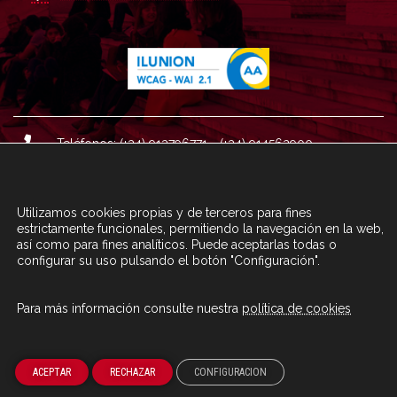
Teléfonos: (+34) 913796771 - (+34) 914562900
Dirección: Plaza del Marqués de Salamanca nº 8, 4ª plan
ta, 28006 Madrid.
Utilizamos cookies propias y de terceros para fines
Correo : informacion@fundacioncarolina.es
estrictamente funcionales, permitiendo la navegación en la web,
así como para fines analíticos. Puede aceptarlas todas o
configurar su uso pulsando el botón "Configuración".
A TRAVÉS DEL FORMULARIO
CONTACTA CON FC
Para más información consulte nuestra
política de cookies
© Fundación Carolina 2020
ACEPTAR
RECHAZAR
CONFIGURACION