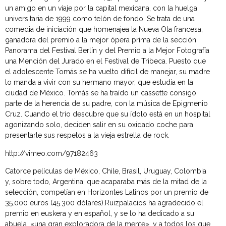
un amigo en un viaje por la capital mexicana, con la huelga
universitaria de 1999 como telón de fondo. Se trata de una
comedia de iniciación que homenajea la Nueva Ola francesa,
ganadora del premio a la mejor ópera prima de la sección
Panorama del Festival Berlín y del Premio a la Mejor Fotografía
una Mención del Jurado en el Festival de Tribeca. Puesto que
el adolescente Tomás se ha vuelto difícil de manejar, su madre
lo manda a vivir con su hermano mayor, que estudia en la
ciudad de México. Tomás se ha traído un cassette consigo,
parte de la herencia de su padre, con la música de Epigmenio
Cruz. Cuando el trío descubre que su ídolo está en un hospital
agonizando solo, deciden salir en su oxidado coche para
presentarle sus respetos a la vieja estrella de rock.
http://vimeo.com/97182463
Catorce películas de México, Chile, Brasil, Uruguay, Colombia
y, sobre todo, Argentina, que acaparaba más de la mitad de la
selección, competían en Horizontes Latinos por un premio de
35.000 euros (45.300 dólares).Ruizpalacios ha agradecido el
premio en euskera y en español, y se lo ha dedicado a su
abuela, «una gran exploradora de la mente», y a todos los que