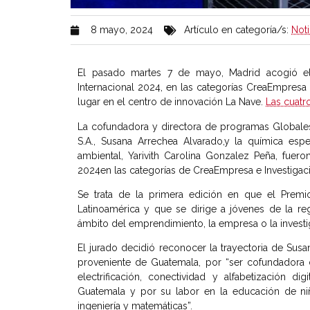
8 mayo, 2024
Artículo en categoría/s:
Noti
El pasado martes 7 de mayo, Madrid acogió el
Internacional 2024, en las categorías CreaEmpresa 
lugar en el centro de innovación La Nave.
Las cuatr
La cofundadora y directora de programas Global
S.A., Susana Arrechea Alvarado,y la química espe
ambiental, Yarivith Carolina Gonzalez Peña, fuero
2024en las categorías de CreaEmpresa e Investigac
Se trata de la primera edición en que el Premi
Latinoamérica y que se dirige a jóvenes de la r
ámbito del emprendimiento, la empresa o la investi
El jurado decidió reconocer la trayectoria de Sus
proveniente de Guatemala, por “ser cofundadora
electrificación, conectividad y alfabetización 
Guatemala y por su labor en la educación de niñ
ingeniería y matemáticas”.