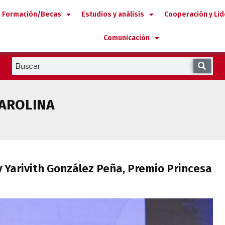
Formación/Becas
Estudios y análisis
Cooperación y Li
Comunicación
CAROLINA
 y Yarivith González Peña, Premio Prince
 Yarivith González Peña, Premio Princesa