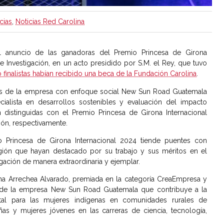
cias
,
Noticias Red Carolina
 anuncio de las ganadoras del Premio Princesa de Girona
e Investigación, en un acto presidido por S.M. el Rey, que tuvo
o finalistas habían recibido una beca de la Fundación Carolina
.
es de la empresa con enfoque social New Sun Road Guatemala
cialista en desarrollos sostenibles y evaluación del impacto
n distinguidas con el Premio Princesa de Girona Internacional
ión, respectivamente.
o Princesa de Girona Internacional 2024 tiende puentes con
egión que hayan destacado por su trabajo y sus méritos en el
gación de manera extraordinaria y ejemplar.
ana Arrechea Alvarado, premiada en la categoría CreaEmpresa y
 de la empresa New Sun Road Guatemala que contribuye a la
digital para las mujeres indígenas en comunidades rurales de
as y mujeres jóvenes en las carreras de ciencia, tecnología,