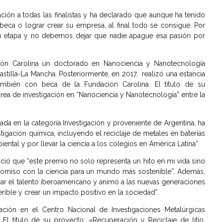
ción a todas las finalistas y ha declarado que aunque ha tenido
eca o lograr crear su empresa, al final todo se consigue. Por
su etapa y no debemos dejar que nadie apague esa pasión por
ón Carolina un doctorado en Nanociencia y Nanotecnología
astilla-La Mancha. Posteriormente, en 2017, realizó una estancia
ambién con beca de la Fundación Carolina. El título de su
 área de investigación en “Nanociencia y Nanotecnología” entre la
iada en la categoría Investigación y proveniente de Argentina, ha
tigación química, incluyendo el reciclaje de metales en baterías
iental y por llevar la ciencia a los colegios en América Latina”.
oció que “este premio no solo representa un hito en mi vida sino
romiso con la ciencia para un mundo más sostenible”. Además,
ar el talento iberoamericano y animó a las nuevas generaciones
rible y crear un impacto positivo en la sociedad”.
gación en el Centro Nacional de Investigaciones Metalúrgicas
l título de su proyecto: «Recuperación y Reciclaje de litio,