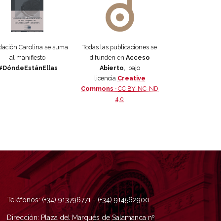
ación Carolina se suma
Todas las publicaciones se
al manifiesto
difunden en
Acceso
#DóndeEstánEllas
Abierto
, bajo
licencia
Creative
Commons ·
CC BY-NC-ND
4.0
Teléfonos: (+34) 913796771 - (+34) 914562900
Dirección: Plaza del Marqués de Salamanca nº