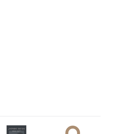
 DORA
ifiesto #DóndeEstánEllas
Manifiesto #DóndeEstánEllas