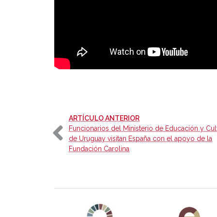
-
ARTÍCULO ANTERIOR
Funcionarios del Ministerio de Educación y Cul
de Uruguay visitan España con el apoyo de la
Fundación Carolina
Agenda 2030 de la ONU
Cooperación Esp