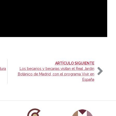
-
ARTÍCULO SIGUIENTE
tura
Los becarios y becarias visitan el Real Jardín
Botánico de Madrid, con el programa Vivir en
España
añola
Fundación Carolina Colombia
Declaración de San Francisco
Man