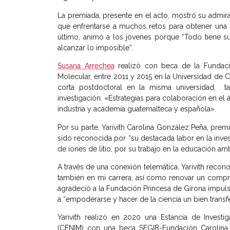
La premiada, presente en el acto, mostró su admira
que enfrentarse a muchos retos para obtener una b
último, animó a los jóvenes porque “Todo tiene 
alcanzar lo imposible”.
Susana Arrechea
realizó con beca de la Fundaci
Molecular, entre 2011 y 2015 en la Universidad de C
corta postdoctoral en la misma universidad, t
investigación: «Estrategias para colaboración en el
industria y academia guatemalteca y española».
Por su parte, Yarivith Carolina González Peña, prem
sido reconocida por “su destacada labor en la inves
de iones de litio, por su trabajo en la educación amb
A través de una conexión telemática, Yarivith recon
también en mi carrera, así como renovar un comp
agradeció a la Fundación Princesa de Girona impuls
a “empoderarse y hacer de la ciencia un bien transfe
Yarivith realizó en 2020 una Estancia de Investi
(CENIM) con una beca SEGIB-Fundación Carolina. E