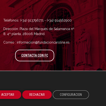
Teléfonos: (+34) 913796771 - (+34) 914562900
Dirección: Plaza del Marqués de Salamanca nº
8, 4ª planta, 28006 Madrid.
Correo : informacion@fundacioncarolina.es
A TRAVÉS DEL FORMULARIO DE CONTAC
CONTACTA CON FC
ACEPTAR
RECHAZAR
CONFIGURACION