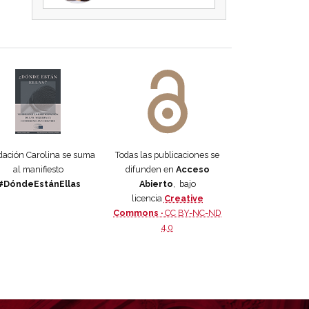
 DORA
ifiesto #DóndeEstánEllas
Manifiesto #DóndeEstánEllas
ación Carolina se suma
Todas las publicaciones se
al manifiesto
difunden en
Acceso
#DóndeEstánEllas
Abierto
, bajo
licencia
Creative
Commons ·
CC BY-NC-ND
4.0