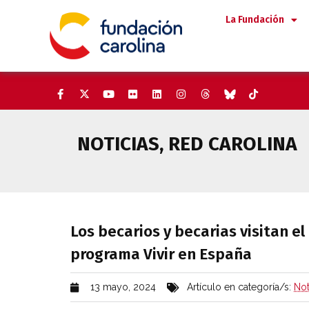
Saltar
La Fundación
al
contenido
NOTICIAS
,
RED CAROLINA
Los becarios y becarias visita
Los becarios y becarias visitan el
programa Vivir en España
13 mayo, 2024
Artículo en categoría/s:
Not