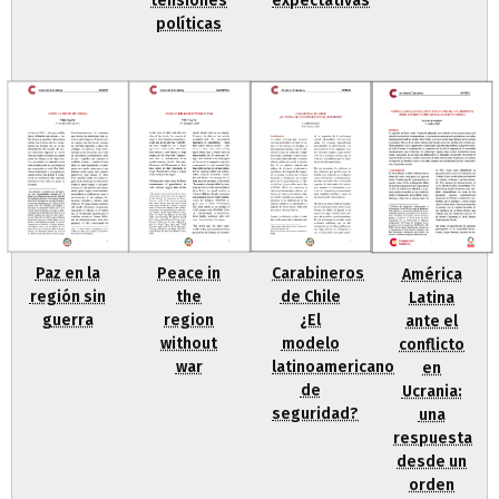
tensiones
expectativas
políticas
Paz en la
Peace in
Carabineros
América
región sin
the
de Chile
Latina
guerra
region
¿El
ante el
without
modelo
conflicto
war
latinoamericano
en
de
Ucrania:
seguridad?
una
respuesta
desde un
orden