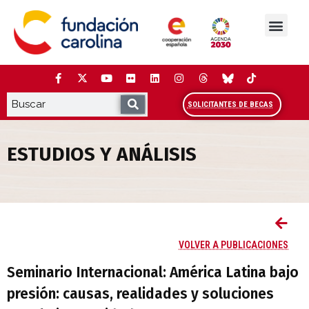
Saltar
al
contenido
La Fundación
Estudios y análisis
Cooperación y Liderazg
Red Carolina
SOLICITANTES DE BECAS
ESTUDIOS Y ANÁLISIS
Seminario Internacional: América Latina 
VOLVER A PUBLICACIONES
Seminario Internacional: América Latina bajo
presión: causas, realidades y soluciones