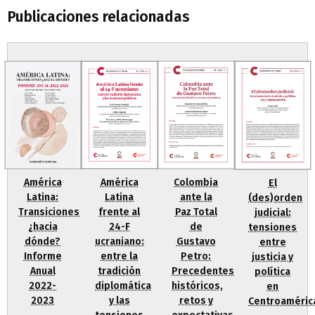
Publicaciones relacionadas
América
Colombia
América
El
Latina
ante la
Latina:
(des)orden
frente al
Paz Total
Transiciones
judicial:
24-F
de
¿hacia
tensiones
ucraniano:
Gustavo
dónde?
entre
entre la
Petro:
Informe
justicia y
tradición
Precedentes
Anual
política
diplomática
históricos,
2022-
en
y las
retos y
2023
Centroaméric