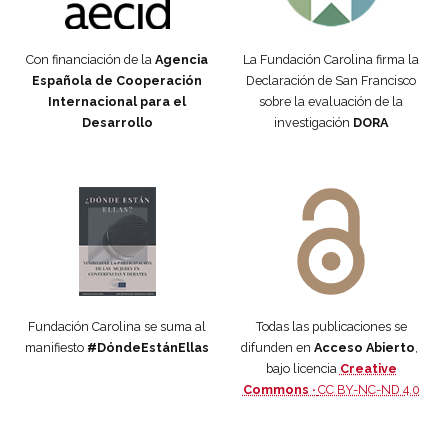
Con financiación de la
Agencia
La Fundación Carolina firma la
Española de Cooperación
Declaración de San Francisco
Internacional para el
sobre la evaluación de la
Desarrollo
investigación
DORA
Manifiesto #DóndeEstánEllas
Manifiesto #DóndeEstánEllas
Fundación Carolina se suma al
Todas las publicaciones se
manifiesto
#DóndeEstánEllas
difunden en
Acceso Abierto
,
bajo licencia
Creative
Commons ·
CC BY-NC-ND 4.0