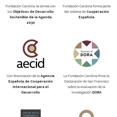
Fundación Carolina se alinea con
Fundación Carolina forma parte
los
Objetivos de Desarrollo
del sistema de
Cooperación
Sostenible de la Agenda
Española
2030
Fundación Carolina Colombia
Declaración de San Francisco
Con financiación de la
Agencia
La Fundación Carolina firma la
Española de Cooperación
Declaración de San Francisco
Internacional para el
sobre la evaluación de la
Desarrollo
investigación
DORA
Manifiesto #DóndeEstánEllas
Manifiesto #DóndeEstánEllas