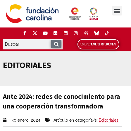
Saltar
al
contenido
La Fundación
Estudios y análisis
Cooperación y Liderazg
Red Carolina
SOLICITANTES DE BECAS
EDITORIALES
Ante 2024: redes de conocimiento para
Ante 2024: redes de conocimiento para
una cooperación transformadora
30 enero, 2024
Artículo en categoría/s:
Editoriales