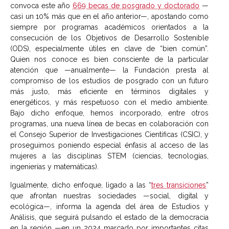
convoca este año
669 becas de posgrado y doctorado
—
casi un 10% más que en el año anterior—, apostando como
siempre por programas académicos orientados a la
consecución de los Objetivos de Desarrollo Sostenible
(ODS), especialmente útiles en clave de “bien común”.
Quien nos conoce es bien consciente de la particular
atención que —anualmente— la Fundación presta al
compromiso de los estudios de posgrado con un futuro
más justo, más eficiente en términos digitales y
energéticos, y más respetuoso con el medio ambiente.
Bajo dicho enfoque, hemos incorporado, entre otros
programas, una nueva línea de becas en colaboración con
el Consejo Superior de Investigaciones Científicas (CSIC), y
proseguimos poniendo especial énfasis al acceso de las
mujeres a las disciplinas STEM (ciencias, tecnologías,
ingenierías y matemáticas).
Igualmente, dicho enfoque, ligado a las “
tres transiciones
”
que afrontan nuestras sociedades —social, digital y
ecológica—, informa la agenda del área de Estudios y
Análisis, que seguirá pulsando el estado de la democracia
en la región —en un 2024 marcado por importantes citas