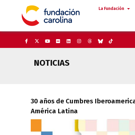
Saltar
La Fundación
al
contenido
NOTICIAS
30 años de Cumbres Iberoameri
30 años de Cumbres Iberoamerican
América Latina