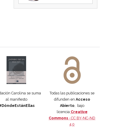
 DORA
ifiesto #DóndeEstánEllas
Manifiesto #DóndeEstánEllas
ación Carolina se suma
Todas las publicaciones se
al manifiesto
difunden en
Acceso
#DóndeEstánEllas
Abierto
, bajo
licencia
Creative
Commons ·
CC BY-NC-ND
4.0