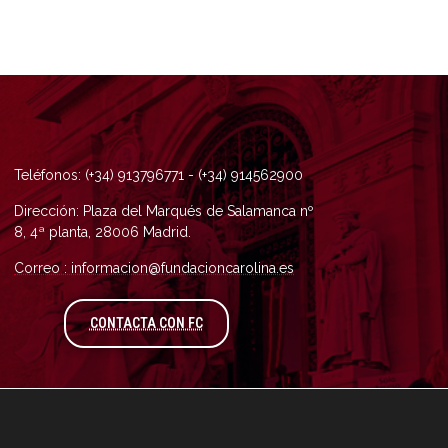
Teléfonos: (+34) 913796771 - (+34) 914562900
Dirección: Plaza del Marqués de Salamanca nº
8, 4ª planta, 28006 Madrid.
Correo : informacion@fundacioncarolina.es
A TRAVÉS DEL FORMULARIO DE CONTAC
CONTACTA CON FC