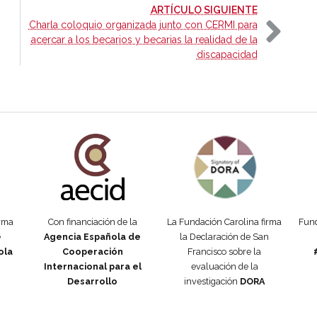
-
ARTÍCULO SIGUIENTE
Charla coloquio organizada junto con CERMI para
acercar a los becarios y becarias la realidad de la
discapacidad
añola
Fundación Carolina Colombia
Declaración de San Francisco
Man
orma
Con financiación de la
La Fundación Carolina firma
Fund
e
Agencia Española de
la Declaración de San
ola
Cooperación
Francisco sobre la
Internacional para el
evaluación de la
Desarrollo
investigación
DORA