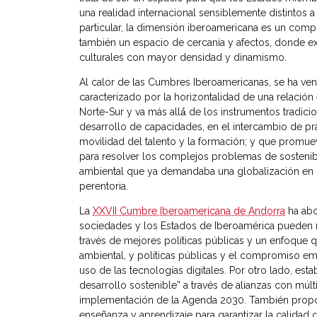
una realidad internacional sensiblemente distintos 
particular, la dimensión iberoamericana es un compo
también un espacio de cercanía y afectos, donde e
culturales con mayor densidad y dinamismo.
Al calor de las Cumbres Iberoamericanas, se ha ve
caracterizado por la horizontalidad de una relación 
Norte-Sur y va más allá́ de los instrumentos tradic
desarrollo de capacidades, en el intercambio de pr
movilidad del talento y la formación; y que promu
para resolver los complejos problemas de sostenibili
ambiental que ya demandaba una globalización en 
perentoria.
La
XXVII Cumbre Iberoamericana de Andorra
ha abo
sociedades y los Estados de Iberoamérica pueden r
través de mejores políticas públicas y un enfoque q
ambiental, y políticas públicas y el compromiso 
uso de las tecnologías digitales. Por otro lado, es
desarrollo sostenible” a través de alianzas con múlt
implementación de la Agenda 2030. También propon
enseñanza y aprendizaje para garantizar la calidad 