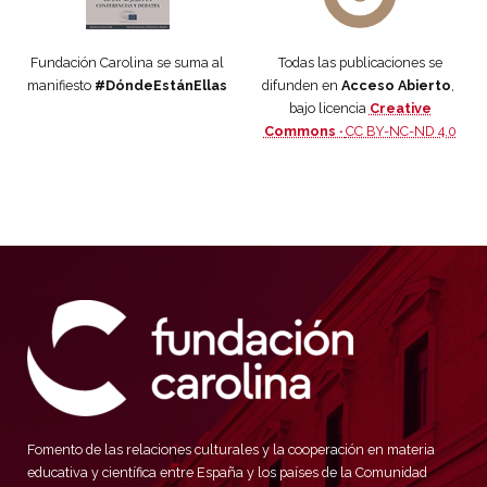
Fundación Carolina se suma al
Todas las publicaciones se
manifiesto
#DóndeEstánEllas
difunden en
Acceso Abierto
,
bajo licencia
Creative
Commons ·
CC BY-NC-ND 4.0
Fomento de las relaciones culturales y la cooperación en materia
educativa y científica entre España y los países de la Comunidad