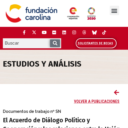
Saltar
al
contenido
La Fundación
Estudios y análisis
Cooperación y Liderazg
Red Carolina
SOLICITANTES DE BECAS
ESTUDIOS Y ANÁLISIS
El Acuerdo de Diálogo Político y Cooper
VOLVER A PUBLICACIONES
Documentos de trabajo
nº SN
El Acuerdo de Diálogo Político y