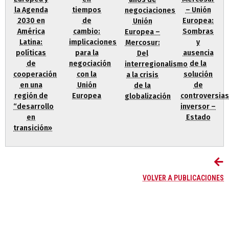
la Agenda
tiempos
– Unión
negociaciones
2030 en
de
Europea:
Unión
América
cambio:
Sombras
Europea –
Latina:
implicaciones
y
Mercosur:
políticas
para la
ausencia
Del
de
negociación
de la
interregionalismo
cooperación
con la
solución
a la crisis
en una
Unión
de
de la
región de
Europea
controversias
globalización
“desarrollo
inversor –
en
Estado
transición»
VOLVER A PUBLICACIONES