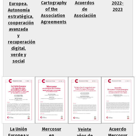
Acuerdos
Cartography
2022-
Europea.
de
of the
2023
Autonomía
Asociación
Association
estratégica,
Agreements
cooperación
avanzada
y
recuperación
digital,
verde y
social
La Unión
Mercosur
Acuerdo
Veinte
Europea y
en
Mercosur
años de