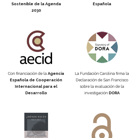
Sostenible de la Agenda
Española
2030
Fundación Carolina Colombia
Declaración de San Francisco
Con financiación de la
Agencia
La Fundación Carolina firma la
Española de Cooperación
Declaración de San Francisco
Internacional para el
sobre la evaluación de la
Desarrollo
investigación
DORA
Manifiesto #DóndeEstánEllas
Manifiesto #DóndeEstánEllas