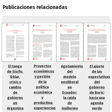
Publicaciones relacionadas
Proyectos
Agotamiento
El ajuste
El tango
económicos
del
de las
de Sísifo.
y gestión
modelo
expectativas
Dólar,
de la
neoliberal
del
crisis y
política
en
gobierno
cambio
económica
Ecuador:
de Boric:
de
y
la caída
hacia una
gobierno
productiva:
de
agenda
en
experiencias
Guillermo
verde
Argentina