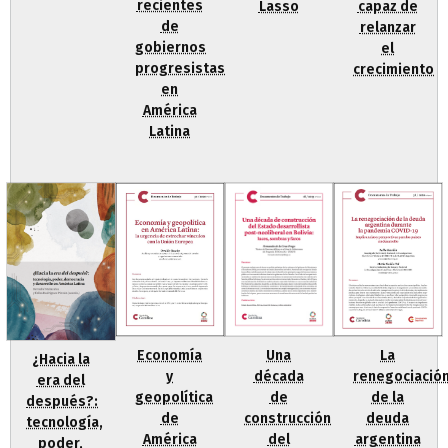
recientes
Lasso
capaz de
de
relanzar
gobiernos
el
progresistas
crecimiento
en
América
Latina
Economía
Una
La
¿Hacia la
y
década
renegociació
era del
geopolítica
de
de la
después?:
de
construcción
deuda
tecnología,
América
del
argentina
poder,