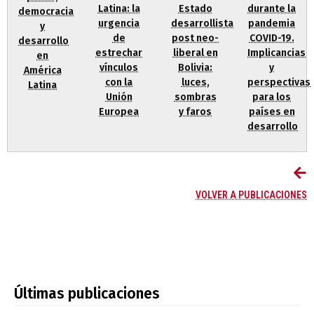
Latina: la
Estado
durante la
democracia
urgencia
desarrollista
pandemia
y
de
post neo-
COVID-19.
desarrollo
estrechar
liberal en
Implicancias
en
vínculos
Bolivia:
y
América
con la
luces,
perspectivas
Latina
Unión
sombras
para los
Europea
y faros
países en
desarrollo
VOLVER A PUBLICACIONES
Últimas publicaciones