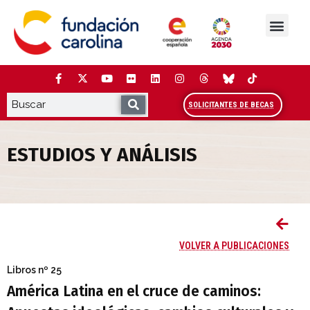
Saltar
al
contenido
La Fundación
Estudios y análisis
Cooperación y Liderazg
Red Carolina
SOLICITANTES DE BECAS
ESTUDIOS Y ANÁLISIS
América Latina en el cruce de caminos: 
VOLVER A PUBLICACIONES
Libros
nº 25
América Latina en el cruce de caminos: