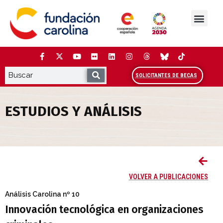
Saltar
al
contenido
La Fundación
Estudios y análisis
Cooperación y Liderazg
Red Carolina
SOLICITANTES DE BECAS
ESTUDIOS Y ANÁLISIS
Innovación tecnológica en organizacion
VOLVER A PUBLICACIONES
Análisis Carolina
nº 10
Innovación tecnológica en organizaciones