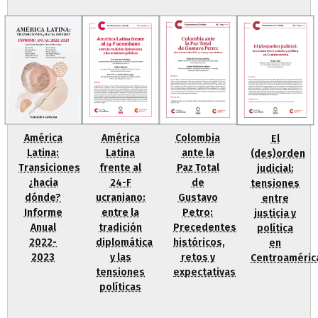
América
Colombia
América
El
Latina
ante la
Latina:
(des)orden
frente al
Paz Total
Transiciones
judicial:
24-F
de
¿hacia
tensiones
ucraniano:
Gustavo
dónde?
entre
entre la
Petro:
Informe
justicia y
tradición
Precedentes
Anual
política
diplomática
históricos,
2022-
en
y las
retos y
2023
Centroaméric
tensiones
expectativas
políticas