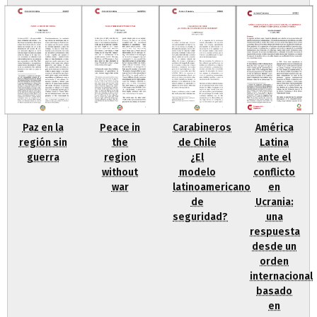
Paz en la
Peace in
Carabineros
América
región sin
the
de Chile
Latina
guerra
region
¿El
ante el
without
modelo
conflicto
war
latinoamericano
en
de
Ucrania:
seguridad?
una
respuesta
desde un
orden
internacional
basado
en