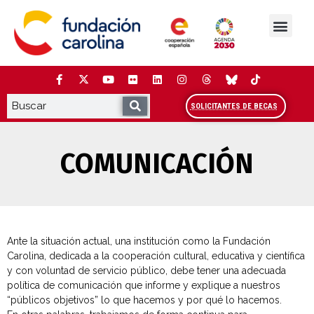
Saltar
al
contenido
La Fundación
Estudios y análisis
Cooperación y Liderazg
Red Carolina
SOLICITANTES DE BECAS
COMUNICACIÓN
Ante la situación actual, una institución como la Fundación
Carolina, dedicada a la cooperación cultural, educativa y científica
y con voluntad de servicio público, debe tener una adecuada
política de comunicación que informe y explique a nuestros
“públicos objetivos” lo que hacemos y por qué lo hacemos.