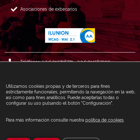
Asociaciones de exbecarios
Teléfonos: (+34) 913796771 - (+34) 914562900
Dirección: Plaza del Marqués de Salamanca nº 8, 4ª plan
ta, 28006 Madrid.
Utilizamos cookies propias y de terceros para fines
Correo : informacion@fundacioncarolina.es
estrictamente funcionales, permitiendo la navegación en la web,
así como para fines analíticos. Puede aceptarlas todas o
configurar su uso pulsando el botón "Configuración".
A TRAVÉS DEL FORMULARIO
CONTACTA CON FC
Para más información consulte nuestra
política de cookies
© Fundación Carolina 2020