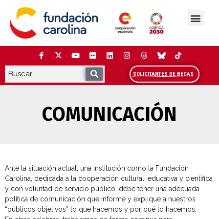
Saltar
al
contenido
La Fundación
Estudios y análisis
Cooperación y Liderazg
Red Carolina
SOLICITANTES DE BECAS
COMUNICACIÓN
Ante la situación actual, una institución como la Fundación
Carolina, dedicada a la cooperación cultural, educativa y científica
y con voluntad de servicio público, debe tener una adecuada
política de comunicación que informe y explique a nuestros
“públicos objetivos” lo que hacemos y por qué lo hacemos.