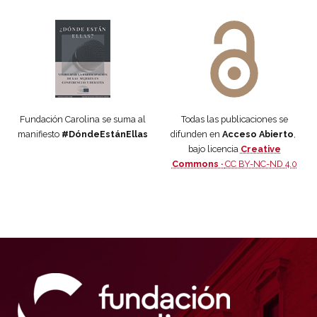
Manifiesto #DóndeEstánEllas
Manifiesto #DóndeEstánEllas
Fundación Carolina se suma al
Todas las publicaciones se
manifiesto
#DóndeEstánEllas
difunden en
Acceso Abierto
,
bajo licencia
Creative
Commons ·
CC BY-NC-ND 4.0