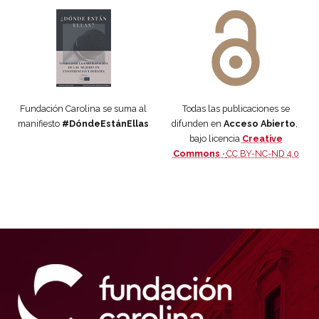
Manifiesto #DóndeEstánEllas
Manifiesto #DóndeEstánEllas
Fundación Carolina se suma al
Todas las publicaciones se
manifiesto
#DóndeEstánEllas
difunden en
Acceso Abierto
,
bajo licencia
Creative
Commons ·
CC BY-NC-ND 4.0