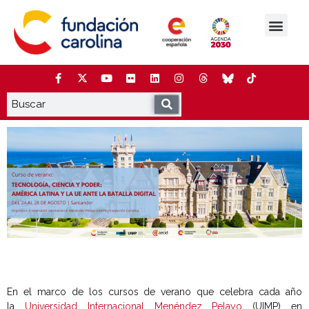
Saltar
al
contenido
La Fundación
Estudios y análisis
Cooperación y Liderazg
Red Carolina
En el marco de los cursos de verano que celebra cada año
la
Universidad Internacional Menéndez Pelayo
(UIMP) en