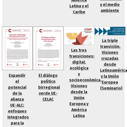
América
y el medio
Latina y el
ambiente
Caribe
La triple
transición.
Las tres
Visiones
transiciones:
cruzadas
digital,
desde
ecológica
Latinoaméric
y
Expandir
El diálogo
y la Unión
socioeconómica.
el
político
Europea
Visiones
potencial
birregional
(Seminario)
desde la
de la
verde UE-
Unión
alianza
CELAC
Europea y
UE-ALC:
América
enfoques
Latina
integrados
para la