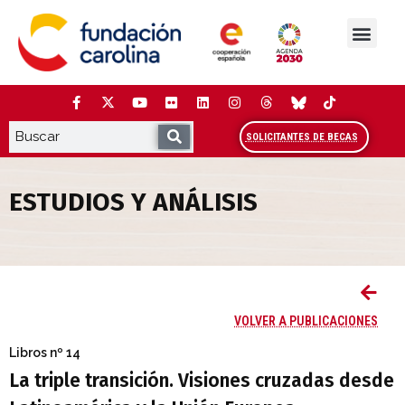
Saltar
al
contenido
La Fundación
Estudios y análisis
Cooperación y Liderazg
Red Carolina
SOLICITANTES DE BECAS
ESTUDIOS Y ANÁLISIS
La triple transición. Visiones cruzadas
VOLVER A PUBLICACIONES
Libros
nº 14
La triple transición. Visiones cruzadas desde