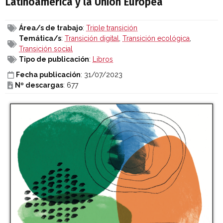
Latinoamérica y la Unión Europea
Área/s de trabajo
:
Triple transición
Temática/s
:
Transición digital
,
Transición ecológica
,
Transición social
Tipo de publicación
:
Libros
Fecha publicación
: 31/07/2023
Nº descargas
: 677