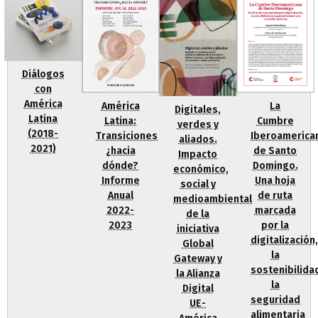
Diálogos
con
América
La
América
Digitales,
Latina
Cumbre
Latina:
verdes y
(2018-
Iberoamerica
Transiciones
aliados.
2021)
de Santo
¿hacia
Impacto
Domingo.
dónde?
económico,
Una hoja
Informe
social y
de ruta
Anual
medioambiental
marcada
2022-
de la
por la
2023
iniciativa
digitalización,
Global
la
Gateway y
sostenibilida
la Alianza
la
Digital
seguridad
UE-
alimentaria