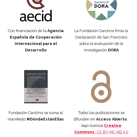
Con financiación de la
Agencia
La Fundación Carolina firma la
Española de Cooperación
Declaración de San Francisco
Internacional para el
sobre la evaluación de la
Desarrollo
investigación
DORA
Manifiesto #DóndeEstánEllas
Manifiesto #DóndeEstánEllas
Fundación Carolina se suma al
Todas las publicaciones se
manifiesto
#DóndeEstánEllas
difunden en
Acceso Abierto
,
bajo licencia
Creative
Commons ·
CC BY-NC-ND 4.0