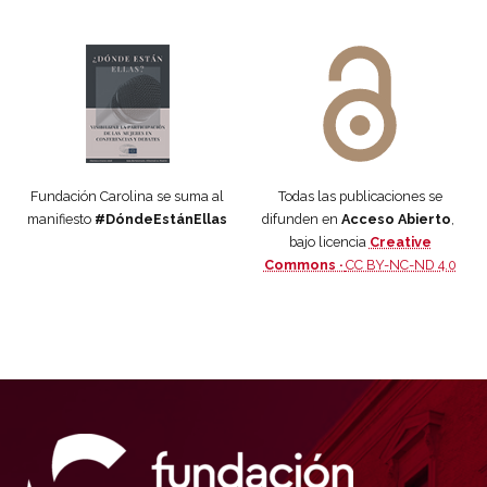
Manifiesto #DóndeEstánEllas
Manifiesto #DóndeEstánEllas
Fundación Carolina se suma al
Todas las publicaciones se
manifiesto
#DóndeEstánEllas
difunden en
Acceso Abierto
,
bajo licencia
Creative
Commons ·
CC BY-NC-ND 4.0