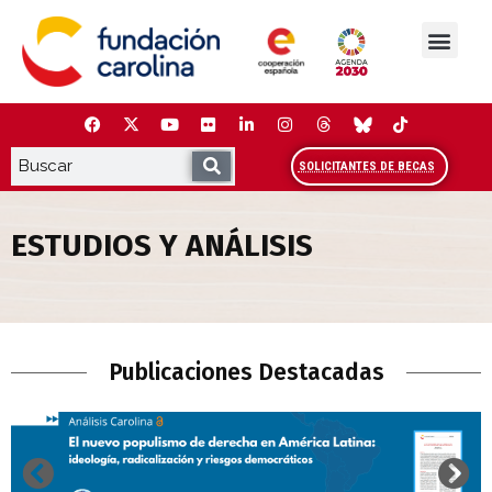
Saltar
al
contenido
La Fundación
Estudios y análisis
Cooperación y Liderazg
Red Carolina
SOLICITANTES DE BECAS
ESTUDIOS Y ANÁLISIS
Estudios y Análisis
Publicaciones Destacadas